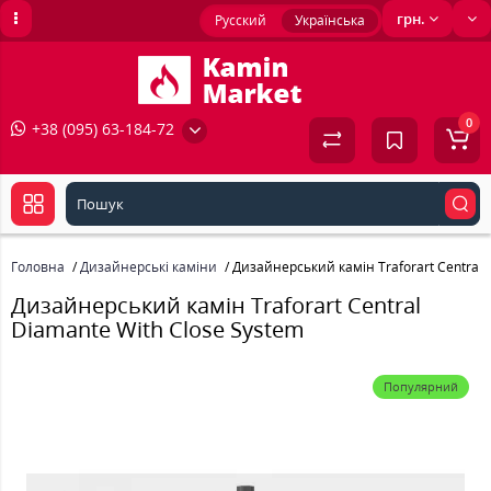
грн.
Русский
Українська
0
+38 (095) 63-184-72
Головна
Дизайнерські каміни
Дизайнерський камін Traforart Central 
Дизайнерський камін Traforart Central
Diamante With Close System
Популярний