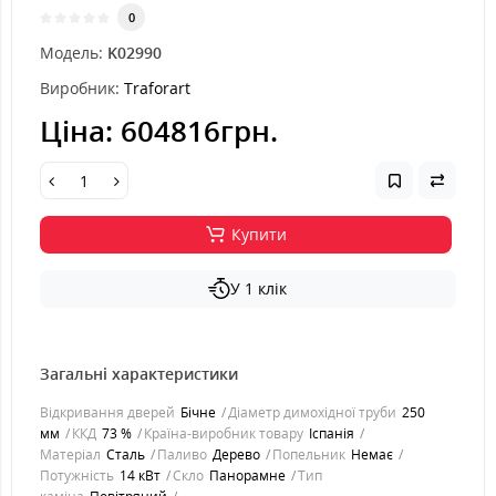
0
Модель:
K02990
Виробник:
Traforart
Ціна:
604816грн.
Купити
У 1 клік
Загальні характеристики
Відкривання дверей
Бічне
Діаметр димохідної труби
250
мм
ККД
73 %
Країна-виробник товару
Іспанія
Матеріал
Сталь
Паливо
Дерево
Попельник
Немає
Потужність
14 кВт
Скло
Панорамне
Тип