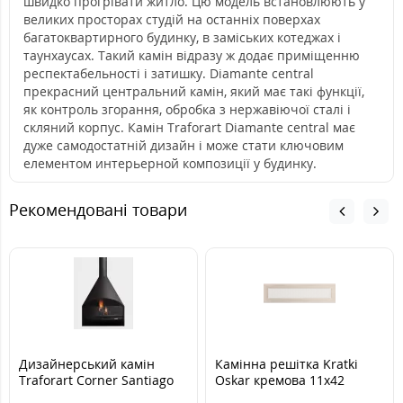
швидко прогрівати житло. Цю модель встановлюють у
великих просторах студій на останніх поверхах
багатоквартирного будинку, в заміських котеджах і
таунхаусах. Такий камін відразу ж додає приміщенню
респектабельності і затишку. Diamante central
прекрасний центральний камін, який має такі функції,
як контроль згорання, обробка з нержавіючої сталі і
скляний корпус. Камін Traforart Diamante central має
дуже самодостатній дизайн і може стати ключовим
елементом интерьерной композиції у будинку.
Рекомендовані товари
Дизайнерський камін
Камінна решітка Kratki
Traforart Corner Santiago
Oskar кремова 11x42