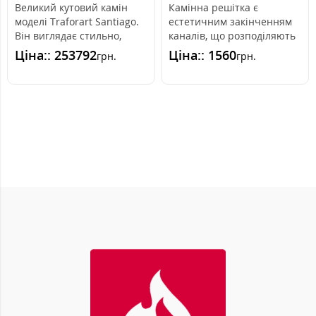
Великий кутовий камін
Камінна решітка є
моделі Traforart Santiago.
естетичним закінченням
Він виглядає стильно,
каналів, що розподіляють
вписується в різні
гаряче повітря з каміна.
Ціна:: 253792
Ціна:: 1560
грн.
грн.
дизайнерсь..
Вона вмо..