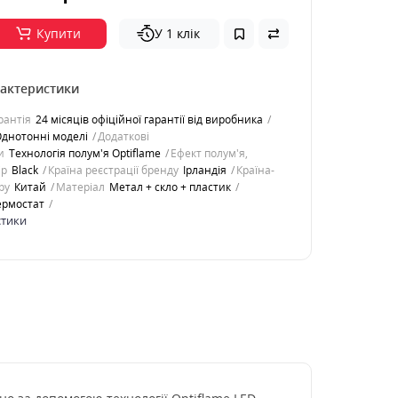
Купити
У 1 клік
рактеристики
рантія
24 місяців офіційної гарантії від виробника
днотонні моделі
Додаткові
и
Технологія полум'я Optiflame
Ефект полум'я,
ір
Black
Країна реєстрації бренду
Ірландія
Країна-
ру
Китай
Матеріал
Метал + скло + пластик
ермостат
стики