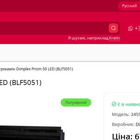
Русский
+3
Я шукаю, наприклад,
Kratki
рокамін Dimplex Prism 50 LED (BLF5051)
ED (BLF5051)
Популярний
Є в наявно
Модель:
245
Виробник:
D
Ціна:
6