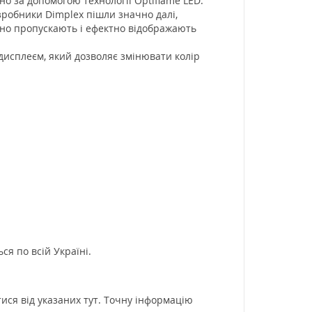
о за допомогою технології Optiflame LED.
озробники Dimplex пішли значно далі,
льно пропускають і ефектно відображають
исплеєм, який дозволяє змінювати колір
я по всій Україні.
ися від указаних тут. Точну інформацію