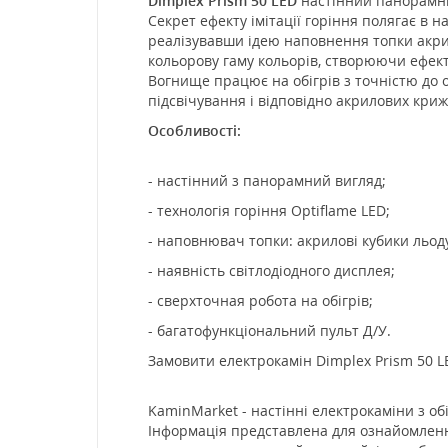
Dimplex Prism 50 LED
настінний панорамни
Секрет ефекту імітації горіння полягає в 
реалізувавши ідею наповнення топки акрил
кольорову гаму кольорів, створюючи ефект 
Вогнище працює на обігрів з точністю до 
підсвічування і відповідно акрилових кри
Особливості:
- настінний з панорамний вигляд;
- технологія горіння Optiflame LED;
- наповнювач топки: акрилові кубики льод
- наявність світлодіодного дисплея;
- сверхточная робота на обігрів;
- багатофункціональний пульт Д/У.
Замовити електрокамін Dimplex Prism 50 L
KaminMarket - настінні електрокаміни з об
Інформація представлена для ознайомлення