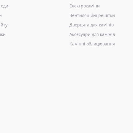
годи
Електрокаміни
и
Вентиляційні решітки
айту
Дверцята для камінів
ики
Аксесуари для камінів
Камінні облицювання