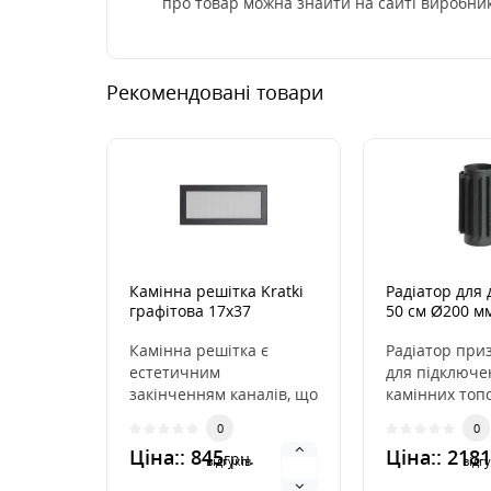
про товар можна знайти на сайті виробник
Рекомендовані товари
Камінна решітка Kratki
Радіатор для
графітова 17x37
50 см Ø200 мм
Камінна решітка є
Радіатор при
естетичним
для підключе
закінченням каналів, що
камінних топо
розподіляють гаряче
до димоходу, 
0
0
повітря з каміна. Вона
підвищує ефек
Ціна:: 845
Ціна:: 2181
грн.
вмо..
відгуків
відгу