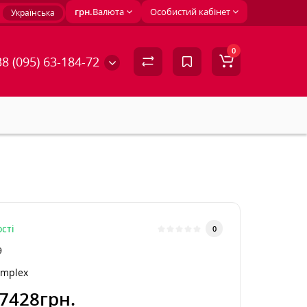
грн.
Валюта
Особистий кабінет
Українська
0
8 (095) 63-184-72
сті
0
9
implex
7428грн.