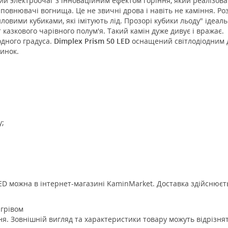
й электроочаг з інноваційним ефектом горіння, який реалізован
наповнювачі вогнища. Це не звичні дрова і навіть не каміння. Р
овими кубиками, які імітують лід. Прозорі кубики льоду" ідеа
казкового чарівного полум'я. Такий камін дуже дивує і вражає.
одного градуса.
Dimplex Prism 50 LED
оснащений світлодіодним д
жинок.
у;
ED можна в інтернет-магазині KaminMarket. Доставка здійснюєтьс
ігрівом
. Зовнішній вигляд та характеристики товару можуть відрізнят