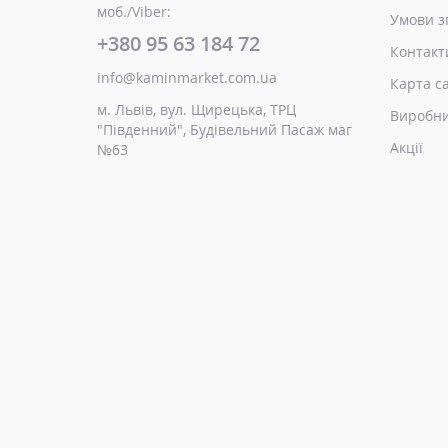
моб./Viber:
Умови з
+380 95 63 184 72
Контакт
info@kaminmarket.com.ua
Карта с
м. Львів, вул. Щирецька, ТРЦ
Виробн
"Південний", Будівельний Пасаж маг
Акції
№63