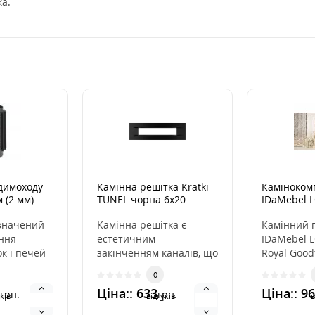
а.
 димоходу
Камінна решітка Kratki
Каміноком
 (2 мм)
TUNEL чорна 6x20
IDaMebel
Goodfire 2
значений
Камінна решітка є
Камінний 
ння
естетичним
IDaMebel 
к і печей
закінченням каналів, що
Royal Goodf
а також
розподіляють гаряче
Компанія 
0
тивніс..
повітря з каміна. Вона
представит
Ціна:: 633
Ціна:: 9
грн.
грн.
ін..
по..
ків
відгуків
в