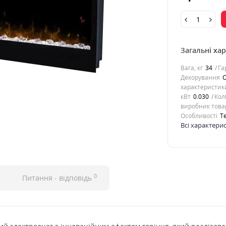
Загальні ха
Вага, кг
34
Га
Декорування
О
характеристик
кВт
0.030
Кол
виробник това
Особливості
Т
Всі характери
0
Питання - відповідь