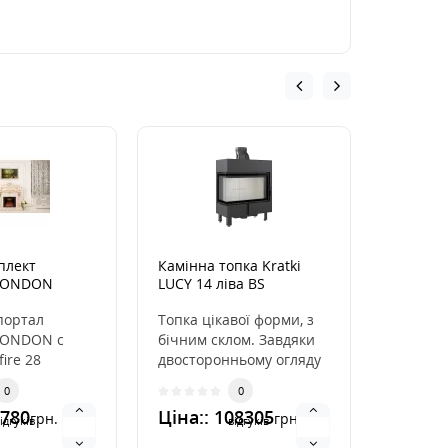
плект
Камінна топка Kratki
Камінна
 LONDON
LUCY 14 ліва BS
LUFT SF
8
графіто
портал
Топка цікавої форми, з
Камінна
LONDON c
бічним склом. Завдяки
естети
ire 28
двосторонньому огляду
закінче
IDaMebel рада
вогню та витонченій
розподі
0
0
и новинку -
фронтальній р..
повітря
6780
Ціна:: 108305
Ціна::
грн.
грн.
інста..
ідгуків
відгуків