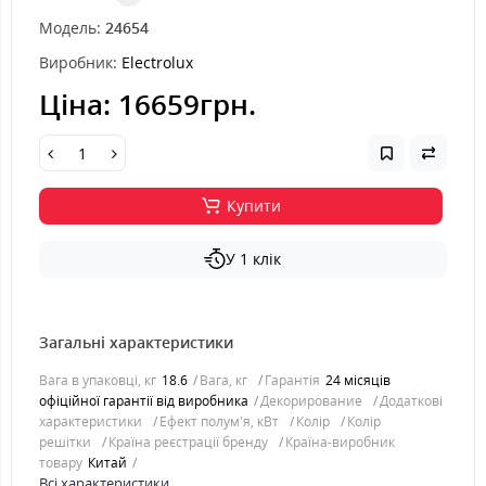
Модель:
24654
Виробник:
Electrolux
Ціна:
16659грн.
Купити
У 1 клік
Загальні характеристики
Вага в упаковці, кг
18.6
Вага, кг
Гарантія
24 місяців
офіційної гарантії від виробника
Декорирование
Додаткові
характеристики
Ефект полум'я, кВт
Колір
Колір
решітки
Країна реєстрації бренду
Країна-виробник
товару
Китай
Всі характеристики