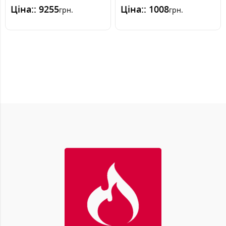
Дзеркальне внутрішньо
з'єднання каміна з
Ціна:: 9255
Ціна:: 1008
грн.
грн.
скл..
димоходом.Одно..