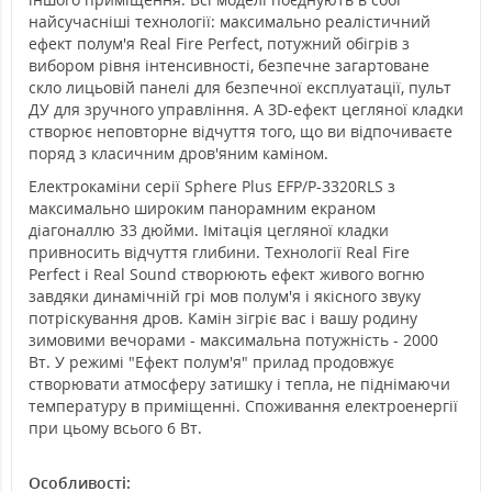
найсучасніші технології: максимально реалістичний
ефект полум'я Real Fire Perfect, потужний обігрів з
вибором рівня інтенсивності, безпечне загартоване
скло лицьовій панелі для безпечної експлуатації, пульт
ДУ для зручного управління. А 3D-ефект цегляної кладки
створює неповторне відчуття того, що ви відпочиваєте
поряд з класичним дров'яним каміном.
Електрокаміни серії Sphere Plus EFP/P-3320RLS з
максимально широким панорамним екраном
діагоналлю 33 дюйми. Імітація цегляної кладки
привносить відчуття глибини. Технології Real Fire
Perfect і Real Sound створюють ефект живого вогню
завдяки динамічній грі мов полум'я і якісного звуку
потріскування дров. Камін зігріє вас і вашу родину
зимовими вечорами - максимальна потужність - 2000
Вт. У режимі "Ефект полум'я" прилад продовжує
створювати атмосферу затишку і тепла, не піднімаючи
температуру в приміщенні. Споживання електроенергії
при цьому всього 6 Вт.
Особливості: