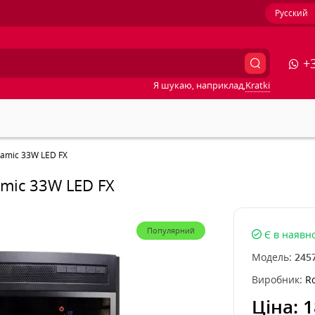
Русский
+3
Я шукаю, наприклад,
Kratki
ramic 33W LED FX
amic 33W LED FX
Популярний
Є в наявно
Модель:
245
Виробник:
R
Ціна:
1