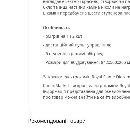
виглядає ефектно і красиво, створюючи па
Скло та інші частини каміна ніколи не на
В каміні передбачена шести ступенева пл
Особливості:
- обігрів на 1 і 2 кВт;
- дистанційний пульт управління;
- 6 ступенів в режимі обігріву;
- Розміри для вбудовування: 842x500x265 м
Замовити електрокамін Royal Flame Diorami
KaminMarket - яскраві електрокаміни Royal
Інформація представлена для ознайомлення
про товар можна знайти на сайті виробник
Рекомендовані товари