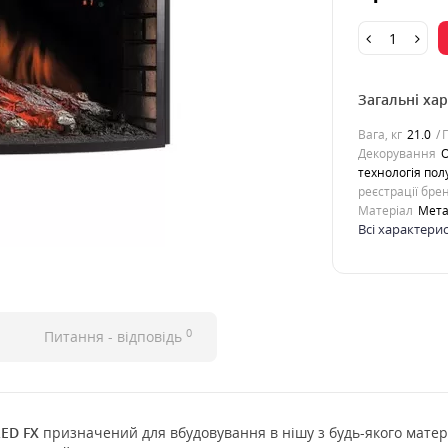
Загальні ха
Вага, кг
21.0
Г
Декорування
О
технологія пол
реєстрації бре
Матеріал
Мета
Всі характери
0
Питання - відповідь
LED FX
призначений для вбудовування в нішу з будь-якого матер