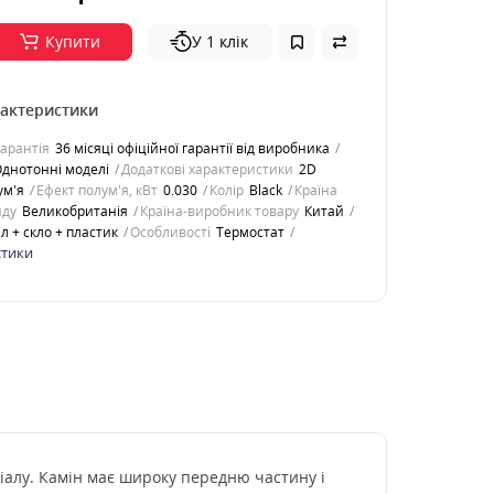
Купити
У 1 клік
рактеристики
арантія
36 місяці офіційної гарантії від виробника
днотонні моделі
Додаткові характеристики
2D
ум'я
Ефект полум'я, кВт
0.030
Колір
Black
Країна
нду
Великобританія
Країна-виробник товару
Китай
л + скло + пластик
Особливості
Термостат
стики
іалу. Камін має широку передню частину і