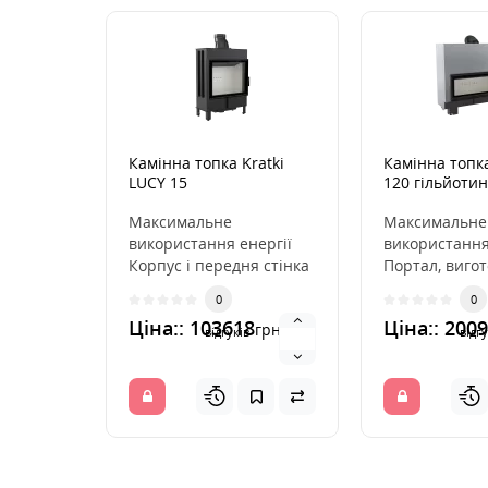
Камінна топка Kratki
Камінна топка
LUCY 15
120 гільйоти
Максимальне
Максимальне
використання енергії
використання
Корпус і передня стінка
Портал, виго
топки витримують дію
високогатунков
0
0
високих температур
передня части
Ціна:: 103618
Ціна:: 200
грн.
зав..
відгуків
відгу