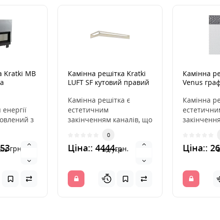
 Kratki MB
Камінна решітка Kratki
Камінна ре
на
LUFT SF кутовий правий
Venus граф
кремовий 40x80x9
Камінна решітка є
Камінна ре
 енергії
естетичним
естетични
товлений з
закінченням каналів, що
закінчення
ої сталі, і
розподіляють гаряче
розподіля
0
на, с..
повітря з каміна.Вона
повітря з 
953
Ціна:: 4444
Ціна:: 2
грн.
грн.
інста..
вмо..
ків
відгуків
в