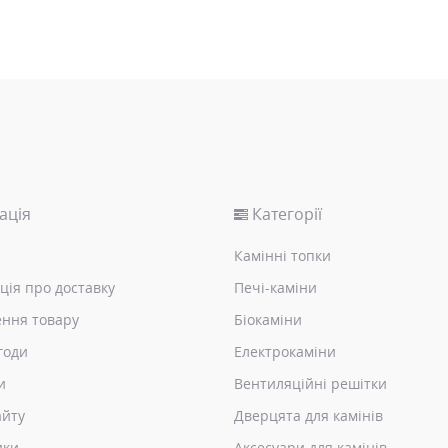
ація
Категорії
Камінні топки
ція про доставку
Печі-каміни
ння товару
Біокаміни
годи
Електрокаміни
и
Вентиляційні решітки
айту
Дверцята для камінів
ики
Аксесуари для камінів