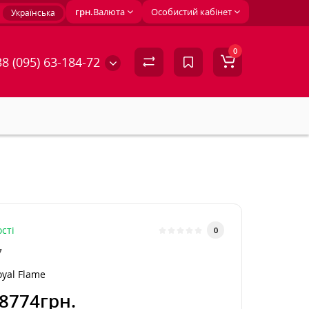
грн.
Валюта
Особистий кабінет
Українська
0
8 (095) 63-184-72
сті
0
7
oyal Flame
8774грн.