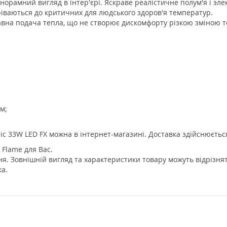
норамний вигляд в інтер'єрі. Яскраве реалістичне полум'я і эл
гріваються до критичних для людського здоров'я температур.
авна подача тепла, що не створює дискомфорту різкою зміною т
м;
c 33W LED FX можна в інтернет-магазині. Доставка здійснюється
 Flame для Вас.
. Зовнішній вигляд та характеристики товару можуть відрізнят
а.