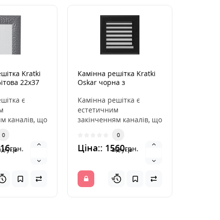
шітка Kratki
Камінна решітка Kratki
Камінок
ітова 22x37
Oskar чорна з
IDaMebel
жалюзями 17x17
2683
шітка є
Камінна решітка є
Камінок
м
естетичним
IDaMebel
м каналів, що
закінченням каналів, що
Новинка
ють гаряче
розподіляють гаряче
лідирую
0
0
каміна. Вона
повітря з каміна. Вона
порталів
616
Ціна:: 1560
Ціна::
грн.
грн.
інс..
каминок
ідгуків
відгуків