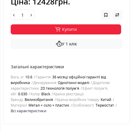
Ціна:
12428грн.
Купити
У 1 клік
Загальні характеристики
Вага, кг
10.6
Гарантія
36 місяці офіційної гарантії від
виробника
Декорування
Однотонні моделі
Додаткові
характеристики
2D технологія полум'я
Ефект полум'я,
кВт
0.030
Колір
Black
Країна реєстрації
бренду
Великобританія
Країна-виробник товару
Китай
Матеріал
Метал + скло + пластик
Особливості
Термостат
Всі характеристики