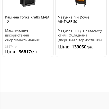
Камінна топка Kratki MAJA
Чавунна піч Dovre
12
VINTAGE 50
Максимальне
Чавунна піч у вінтажному
використання
стилі. Обладнана
енергіїМаксимальне
дверцями з термостійким
використання тепла
склом, системою
Ціна:: 139050
38574
грн.
грн.
завдяки щільно
подвійного дожига ..
Ціна:: 36617
грн.
розміщеним радіаторам ..