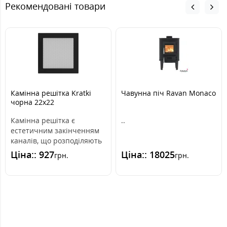
Рекомендовані товари
Камінна решітка Kratki
Чавунна піч Ravan Monaco
чорна 22x22
Камінна решітка є
..
естетичним закінченням
каналів, що розподіляють
гаряче повітря з каміна.
Ціна:: 927
Ціна:: 18025
грн.
грн.
Вона вмо..