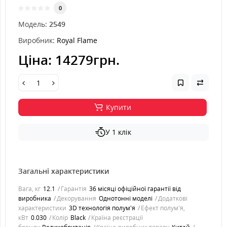
0
Модель:
2549
Виробник:
Royal Flame
Ціна:
14279грн.
Купити
У 1 клік
Загальні характеристики
Вага, кг
12.1
Гарантія
36 місяці офіційної гарантії від
виробника
Декорування
Однотонні моделі
Додаткові
характеристики
3D технологія полум'я
Ефект полум'я,
кВт
0.030
Колір
Black
Країна реєстрації