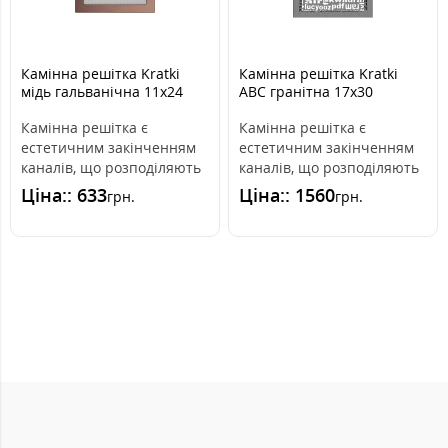
Камінна решітка Kratki
Камінна решітка Kratki
мідь гальванічна 11x24
ABC гранітна 17x30
Камінна решітка є
Камінна решітка є
естетичним закінченням
естетичним закінченням
каналів, що розподіляють
каналів, що розподіляють
гаряче повітря з каміна.
гаряче повітря з каміна.
Ціна:: 633
Ціна:: 1560
грн.
грн.
Вона вмо..
Вона вмо..