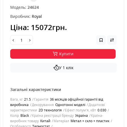
Модель:
24624
Виробник:
Royal
Ціна:
15072грн.
Купити
У 1 клік
Загальні характеристики
Вага, кг
21.5
Гарантія
36 місяців офіційної гарантії від
виробника
Декорування
Однотонні моделі
Додаткові
характеристики
2D технологія
Ефект полум'я, кВт
0.030
Колір
Black
Країна реєстрації бренду
Україна
Країна-
виробник товару
Китай
Матеріал
Метал + скло + пластик
Особливості
Термостат