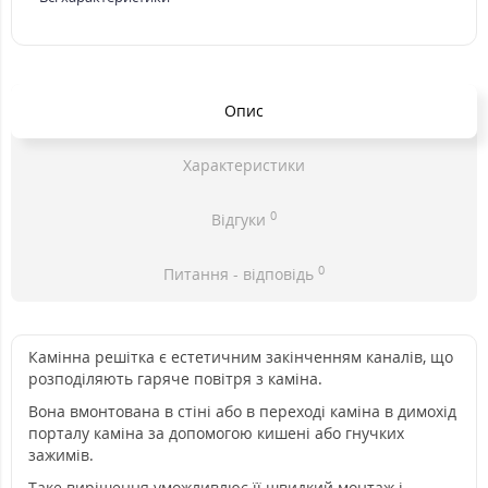
Опис
Характеристики
0
Відгуки
0
Питання - відповідь
Камінна решітка є естетичним закінченням каналів, що
розподіляють гаряче повітря з каміна.
Вона вмонтована в стіні або в переході каміна в димохід
порталу каміна за допомогою кишені або гнучких
зажимів.
Таке вирішення уможливлює її швидкий монтаж і