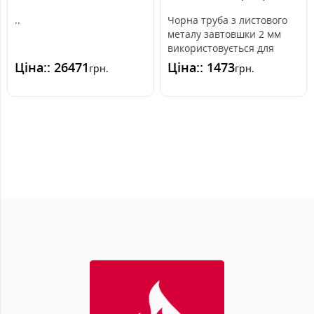
..
Чорна труба з листового
металу завтовшки 2 мм
використовується для
з'єднання каміна з
Ціна:: 26471
Ціна:: 1473
грн.
грн.
димоходом.Одно..