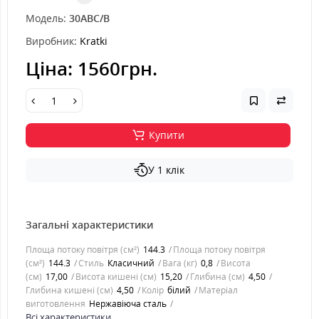
Модель:
30ABC/B
Виробник:
Kratki
Ціна:
1560грн.
Купити
У 1 клік
Загальні характеристики
Площа потоку повітря (см²)
144.3
Площа потоку повітря
(см²)
144.3
Стиль
Класичний
Вага (кг)
0,8
Висота
(см)
17,00
Висота кишені (см)
15,20
Глибина (см)
4,50
Глибина кишені (см)
4,50
Колір
білий
Матеріал
виготовлення
Нержавіюча сталь
Всі характеристики