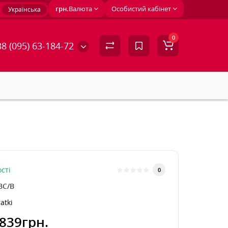
грн.
Валюта
Особистий кабінет
Українська
0
8 (095) 63-184-72
сті
0
BC/B
atki
839грн.