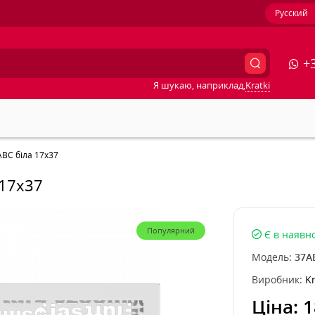
Русский
+3
Я шукаю, наприклад,
Kratki
ABC біла 17x37
 17x37
Популярний
Є в наявно
Модель:
37A
Виробник:
Kr
Ціна:
1