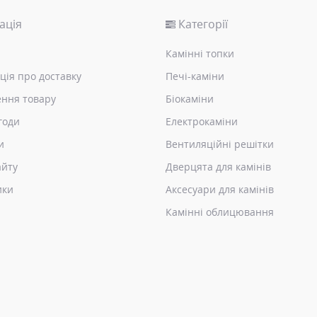
ація
Категорії
Камінні топки
ція про доставку
Печі-каміни
ння товару
Біокаміни
годи
Електрокаміни
и
Вентиляційні решітки
айту
Дверцята для камінів
ики
Аксесуари для камінів
Камінні облицювання