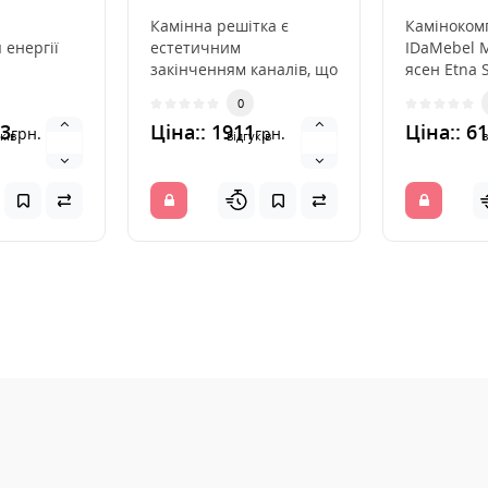
жалюзями 17x30
Білий Ясен
Камінна решітка є
Каміноком
 енергії
естетичним
IDaMebel M
закінченням каналів, що
ясен Etna 
 тепла
розподіляють гаряче
модель
0
но
повітря з каміна. Вона
каминоком
13
Ціна:: 1911
Ціна:: 6
грн.
грн.
м
інс..
даремно на
ків
відгуків
в