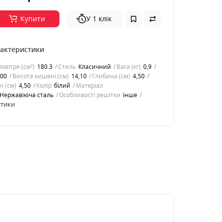
Купити
У 1 клік
рактеристики
овітря (см²)
180.3
Стиль
Класичний
Вага (кг)
0,9
,00
Висота кишені (см)
14,10
Глибина (см)
4,50
і (см)
4,50
Колір
білий
Матеріал
Нержавіюча сталь
Особливості решітки
інше
стики