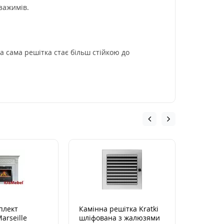
зажимів.
а сама решітка стає більш стійкою до
плект
Камінна решітка Kratki
Камінна
arseille
шліфована з жалюзями
LUFT SF