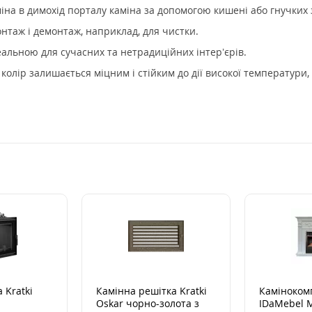
міна в димохід порталу каміна за допомогою кишені або гнучких 
таж і демонтаж, наприклад, для чистки.
еальною для сучасних та нетрадиційних інтер’єрів.
олір залишається міцним і стійким до дії високої температури, 
 Kratki
Камінна решітка Kratki
Каміноком
Oskar чорно-золота з
IDaMebel M