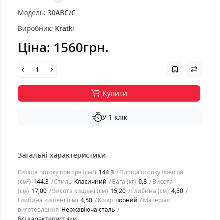
Модель:
30ABC/C
Виробник:
Kratki
Ціна:
1560грн.
Купити
У 1 клік
Загальні характеристики
Площа потоку повітря (см²)
144.3
Площа потоку повітря
(см²)
144.3
Стиль
Класичний
Вага (кг)
0,8
Висота
(см)
17,00
Висота кишені (см)
15,20
Глибина (см)
4,50
Глибина кишені (см)
4,50
Колір
чорний
Матеріал
виготовлення
Нержавіюча сталь
Всі характеристики