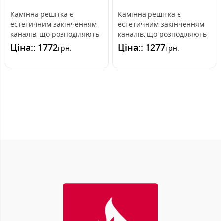
Камінна решітка є
Камінна решітка є
естетичним закінченням
естетичним закінченням
каналів, що розподіляють
каналів, що розподіляють
гаряче повітря з каміна.
гаряче повітря з каміна.
Ціна:: 1772
Ціна:: 1277
грн.
грн.
Вона вмо..
Вона інс..