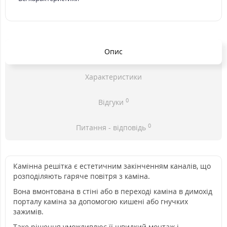
Опис
Характеристики
0
Відгуки
0
Питання - відповідь
Камінна решітка є естетичним закінченням каналів, що
розподіляють гаряче повітря з каміна.
Вона вмонтована в стіні або в переході каміна в димохід
порталу каміна за допомогою кишені або гнучких
зажимів.
Таке рішення уможливлює її швидкий монтаж і