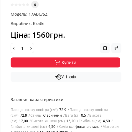
0
Модель:
17ABC/SZ
Виробник:
Kratki
Ціна:
1560грн.
Купити
У 1 клік
Загальні характеристики
Площа потоку повітря (см²)
72.9
Площа потоку повітря
(см²)
72.9
Стиль
Класичний
Вага (кг)
0,5
Висота
(см)
17,00
Висота кишені (см)
15,20
Глибина (см)
4,50
Глибина кишені (см)
4,50
Колір
шліфована сталь
Матеріал