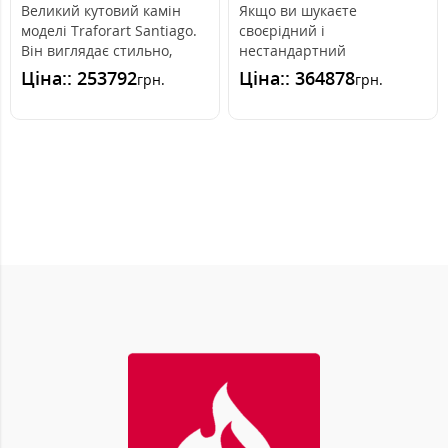
Великий кутовий камін
Якщо ви шукаєте
моделі Traforart Santiago.
своєрідний і
Він виглядає стильно,
нестандартний
вписується в різні
опалювальний прилад,
Ціна:: 253792
Ціна:: 364878
грн.
грн.
дизайнерсь..
тоді камін Traforart Foxi
corner - ц..