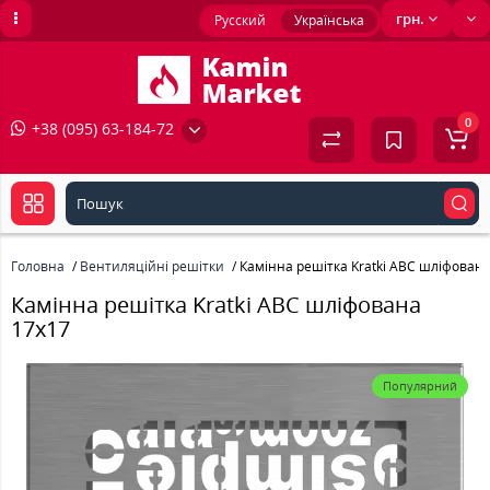
грн.
Русский
Українська
0
+38 (095) 63-184-72
Головна
Вентиляційні решітки
Камінна решітка Kratki ABC шліфована
Камінна решітка Kratki ABC шліфована
17x17
Популярний