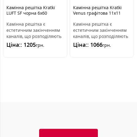
Камінна решітка Kratki
Камінна решітка Kratki
LUFT SF чорна 6x60
Venus графітова 11x11
Камінна решітка є
Камінна решітка є
естетичним закінченням
естетичним закінченням
каналів, що розподіляють
каналів, що розподіляють
гаряче повітря з каміна.
гаряче повітря з каміна.
Ціна:: 1205
Ціна:: 1066
грн.
грн.
Вона ін..
Вона вмо..