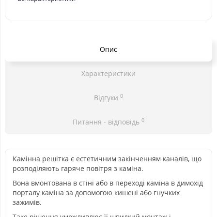
Опис
Характеристики
0
Відгуки
0
Питання - відповідь
Камінна решітка є естетичним закінченням каналів, що
розподіляють гаряче повітря з каміна.
Вона вмонтована в стіні або в переході каміна в димохід
порталу каміна за допомогою кишені або гнучких
зажимів.
Таке рішення уможливлює її швидкий монтаж і