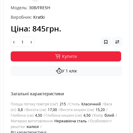
Модель:
30B/FRESH
Виробник:
Kratki
Ціна:
845грн.
Купити
У 1 клік
Загальні характеристики
Площа потоку повітря (см²)
215
Стиль
Класичний
Вага
(кг)
0,8
Висота (см)
17,00
Висота кишені (см)
15,20
Глибина (см)
4,50
Глибина кишені (см)
4,50
Колір
білий
Матеріал виготовлення
Нержавіюча сталь
Особливості
решітки
жалюзі
Всі характеристики