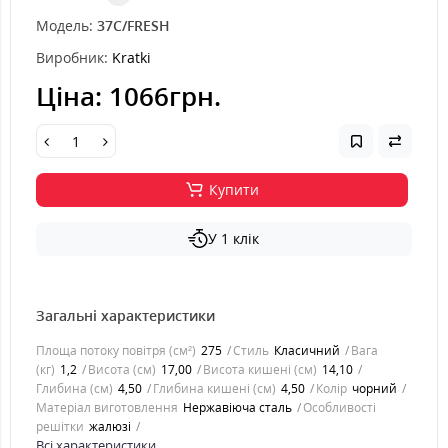
Модель:
37C/FRESH
Виробник:
Kratki
Ціна:
1066грн.
Купити
У 1 клік
Загальні характеристики
Площа потоку повітря (см²)
275
Стиль
Класичний
Вага
(кг)
1,2
Висота (см)
17,00
Висота кишені (см)
14,10
Глибина (см)
4,50
Глибина кишені (см)
4,50
Колір
чорний
Матеріал виготовлення
Нержавіюча сталь
Особливості
решітки
жалюзі
Всі характеристики