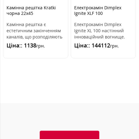
Камінна решітка Kratki
Електрокамін Dimplex
чорна 22x45
Ignite XLF 100
Камінна решітка є
Електрокамін Dimplex
естетичним закінченням
Ignite XL 100 настінний
каналів, що розподіляють
інноваційний вогнище.
гаряче повітря з каміна.
Модель Dimplex Ignite XL
Ціна:: 1138
Ціна:: 144112
грн.
грн.
Вона вмо..
100 ма..