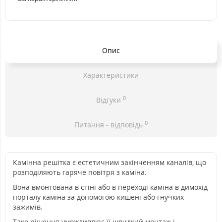
Опис
Характеристики
0
Відгуки
0
Питання - відповідь
Камінна решітка є естетичним закінченням каналів, що
розподіляють гаряче повітря з каміна.
Вона вмонтована в стіні або в переході каміна в димохід
порталу каміна за допомогою кишені або гнучких
зажимів.
Таке рішення уможливлює її швидкий монтаж і