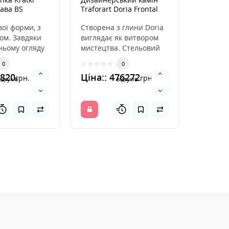
ава BS
Traforart Doria Frontal
нікель 
вої форми, з
Створена з глини Doria
Камінна
ом. Завдяки
виглядає як витвором
естети
ньому огляду
мистецтва. Стельовий
закінче
витонченій
монтаж варіанти
розподі
0
0
й р..
дозволяють цій скул..
повітря
6820
Ціна:: 476272
Ціна::
грн.
грн.
вмо..
ідгуків
відгуків