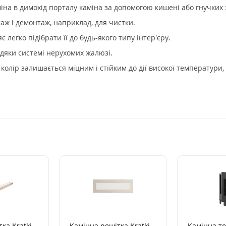
міна в димохід порталу каміна за допомогою кишені або гнучких 
ж і демонтаж, наприклад, для чистки.
легко підібрати її до будь-якого типу інтер’єру.
дяки системі нерухомих жалюзі.
олір залишається міцним і стійким до дії високої температури, 
ка Kratki
Камінна решітка Kratki
Камінна то