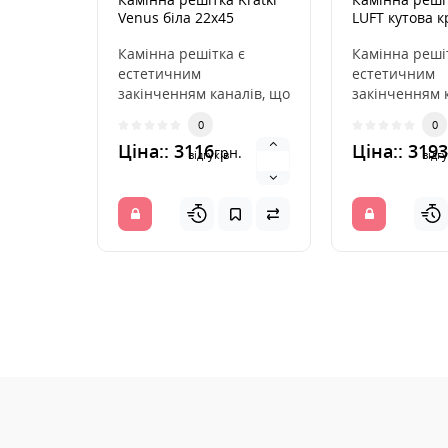
Venus біла 22x45
LUFT кутова 
56x56x6
Камінна решітка є
Камінна реші
естетичним
естетичним
закінченням каналів, що
закінченням 
розподіляють гаряче
розподіляють
0
0
повітря з каміна. Вона
повітря з кам
Ціна:: 3116
Ціна:: 3193
грн.
вмо..
ін..
відгуків
відгу