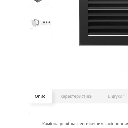
0
Опис
Характеристики
Відгуки
Камінна решітка є естетичним закінченням