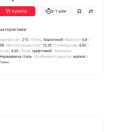
Купити
У 1 клік
рактеристики
овітря (см²)
215
Стиль
Класичний
Вага (кг)
0,8
,00
Висота кишені (см)
15,20
Глибина (см)
4,50
і (см)
4,50
Колір
графітовий
Матеріал
Нержавіюча сталь
Особливості решітки
жалюзі
стики