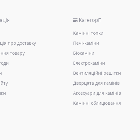
ація
Категорії
Камінні топки
ція про доставку
Печі-каміни
ння товару
Біокаміни
годи
Електрокаміни
и
Вентиляційні решітки
айту
Дверцята для камінів
ики
Аксесуари для камінів
Камінні облицювання