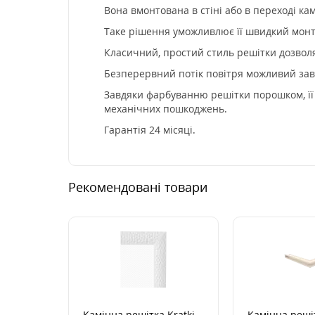
Вона вмонтована в стіні або в переході ка
Таке рішення уможливлює її швидкий монта
Класичний, простий стиль решітки дозволяє 
Безперервний потік повітря можливий зав
Завдяки фарбуванню решітки порошком, її к
механічних пошкоджень.
Гарантія 24 місяці.
Рекомендовані товари
Камінна решітка Kratki
Камінна решіт