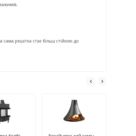
зажимів.
а сама решітка стає більш стійкою до
пка Kratki
Дизайнерський камін
Камінна