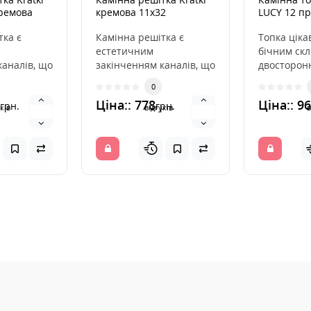
кремова
кремова 11x32
LUCY 12 пр
тка є
Камінна решітка є
Топка ціка
естетичним
бічним скл
каналів, що
закінченням каналів, що
двосторон
 гаряче
розподіляють гаряче
вогню та 
0
іна. Вона
повітря з каміна. Вона
фронтальні
Ціна:: 778
Ціна:: 9
грн.
грн.
вмо..
ків
відгуків
в