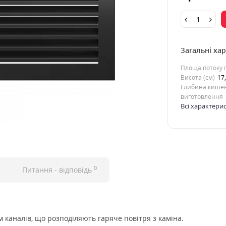
Загальні ха
Площа потоку п
Висота (см)
17
Глибина кишен
виготовлення
Всі характери
0
Питання - відповідь
 каналів, що розподіляють гаряче повітря з каміна.