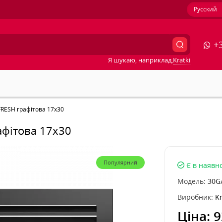
Русский
+3
Я шукаю, наприклад,
Kratki
FRESH графітова 17x30
афітова 17x30
Популярний
Є в наявно
Модель:
30G
Виробник:
Kr
Ціна:
9