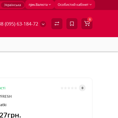
грн.
Валюта
Особистий кабінет
Українська
0
8 (095) 63-184-72
сті
0
/FRESH
atki
27грн.