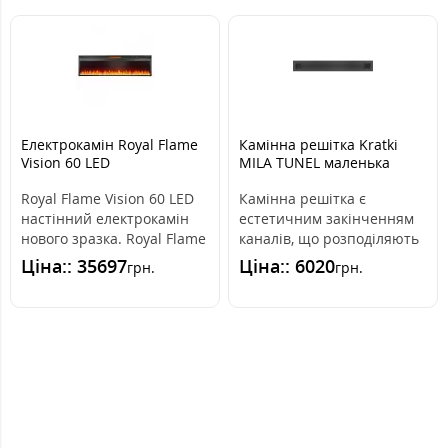
Електрокамін Royal Flame
Камінна решітка Kratki
Vision 60 LED
MILA TUNEL маленька
12x90
Royal Flame Vision 60 LED
Камінна решітка є
настінний електрокамін
естетичним закінченням
нового зразка. Royal Flame
каналів, що розподіляють
Vision 60 LED ідеально в..
гаряче повітря з каміна.
Ціна:: 35697
Ціна:: 6020
грн.
грн.
Вона ін..