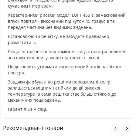
сучасним інтер'єрам.
Характерними рисами моделі LUFT 45S є: замаскований
впуск повітря - виконаний під кутом 45 градусів та
передня частина без видимих з'єднань.
Встановлюючи решітку, не забудьте правильно
розмістити її.
Якщо інсталюєте її над каміном - впуск повітря повинен
знаходитися внизу, якщо під топкою - угорі.
Це дозволить утримати конвективний потік нагрітого
повітря.
Завдяки фарбуванню решітки порошком, її колір
залишається міцним і стійким до дії високої
температури, а сама решітка стає більш стійкою до
механічних пошкоджень.
Гарантія 24 місяці.
Рекомендовані товари