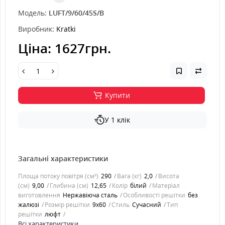
Модель:
LUFT/9/60/45S/B
Виробник:
Kratki
Ціна:
1627грн.
Купити
У 1 клік
Загальні характеристики
Площа потоку повітря (см²)
290
Вага (кг)
2,0
Висота
(см)
9,00
Глибина (см)
12,65
Колір
білий
Матеріал
виготовлення
Нержавіюча сталь
Особливості решітки
без
жалюзі
Розмір решітки
9x60
Стиль
Cучасний
Тип
решітки
люфт
Всі характеристики