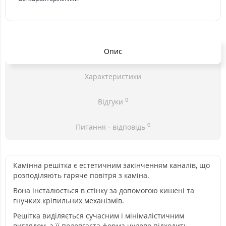
Опис
Характеристики
0
Відгуки
0
Питання - відповідь
Камінна решітка є естетичним закінченням каналів, що
розподіляють гаряче повітря з каміна.
Вона інсталюється в стінку за допомогою кишені та
гнучких кріпильних механізмів.
Решітка виділяється сучасним і мінімалістичним
виглядом, а її подовгаста форма чудово підходить