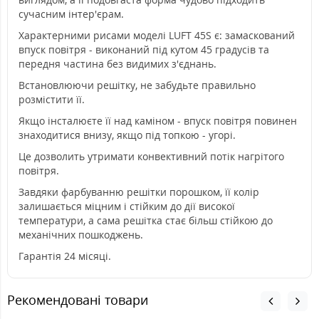
сучасним інтер'єрам.
Характерними рисами моделі LUFT 45S є: замаскований
впуск повітря - виконаний під кутом 45 градусів та
передня частина без видимих з'єднань.
Встановлюючи решітку, не забудьте правильно
розмістити її.
Якщо інсталюєте її над каміном - впуск повітря повинен
знаходитися внизу, якщо під топкою - угорі.
Це дозволить утримати конвективний потік нагрітого
повітря.
Завдяки фарбуванню решітки порошком, її колір
залишається міцним і стійким до дії високої
температури, а сама решітка стає більш стійкою до
механічних пошкоджень.
Гарантія 24 місяці.
Рекомендовані товари