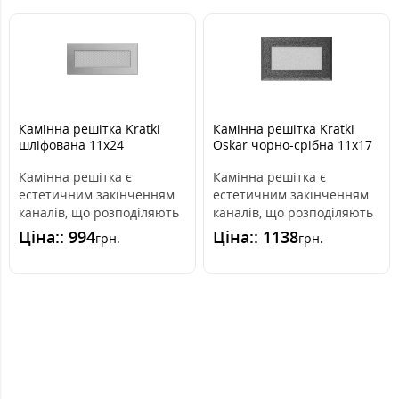
Камінна решітка Kratki
Камінна решітка Kratki
шліфована 11x24
Oskar чорно-срібна 11x17
Камінна решітка є
Камінна решітка є
естетичним закінченням
естетичним закінченням
каналів, що розподіляють
каналів, що розподіляють
гаряче повітря з каміна.
гаряче повітря з каміна.
Ціна:: 994
Ціна:: 1138
грн.
грн.
Вона вмо..
Вона вмо..