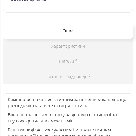
Опис
Характеристики
0
Відгуки
0
Питання - відповідь
Камінна решітка є естетичним закінченням каналів, що
розподіляють гаряче повітря з каміна.
Вона інсталюється в стінку за допомогою кишені та
гнучких кріпильних механізмів.
Решітка виділяється сучасним і мінімалістичним
виглядом, а її подовгаста форма чудово підходить