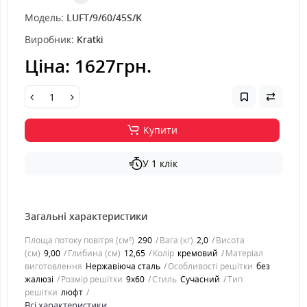
Модель:
LUFT/9/60/45S/K
Виробник:
Kratki
Ціна:
1627грн.
Купити
У 1 клік
Загальні характеристики
Площа потоку повітря (см²)
290
Вага (кг)
2,0
Висота
(см)
9,00
Глибина (см)
12,65
Колір
кремовий
Матеріал
виготовлення
Нержавіюча сталь
Особливості решітки
без
жалюзі
Розмір решітки
9x60
Стиль
Cучасний
Тип
решітки
люфт
Всі характеристики