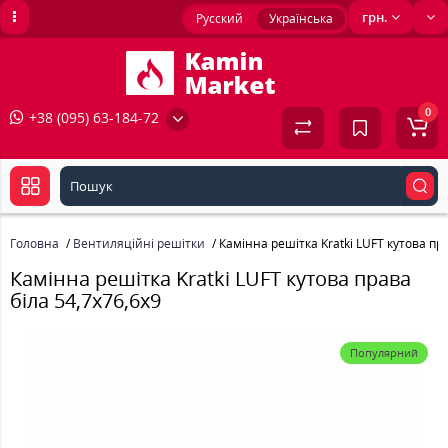
грн.
Русский
Українська
0
+38 (095) 63-184-72
Головна
Вентиляційні решітки
Камінна решітка Kratki LUFT кутова пра
Камінна решітка Kratki LUFT кутова права
біла 54,7x76,6x9
Популярний