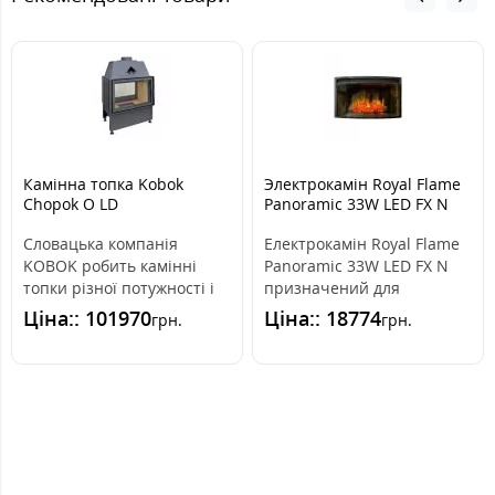
Камінна топка Kobok
Электрокамін Royal Flame
Chopok O LD
Panoramic 33W LED FX N
Словацька компанія
Електрокамін Royal Flame
KOBOK робить камінні
Panoramic 33W LED FX N
топки різної потужності і
призначений для
розмірних серій 550, 600,
вбудовування в нішу з
Ціна:: 101970
Ціна:: 18774
грн.
грн.
670, 730..
будь-якого мат..