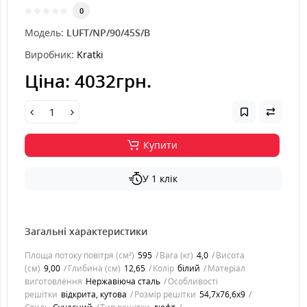
0
Модель:
LUFT/NP/90/45S/B
Виробник:
Kratki
Ціна:
4032грн.
Купити
У 1 клік
Загальні характеристики
Площа потоку повітря (см²)
595
Вага (кг)
4,0
Висота
(см)
9,00
Глибина (см)
12,65
Колір
білий
Матеріал
виготовлення
Нержавіюча сталь
Особливості
решітки
відкрита, кутова
Розмір решітки
54,7x76,6x9