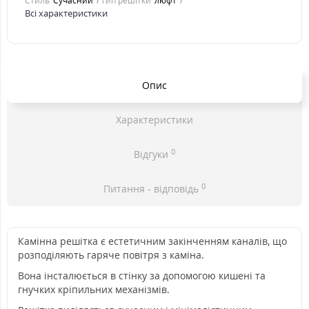
Стиль
Cучасний
Тип решітки
люфт
Всі характеристики
Опис
Характеристики
0
Відгуки
0
Питання - відповідь
Камінна решітка є естетичним закінченням каналів, що
розподіляють гаряче повітря з каміна.
Вона інсталюється в стінку за допомогою кишені та
гнучких кріпильних механізмів.