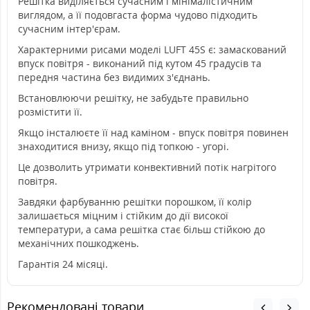
Решітка виділяється сучасним і мінімалістичним
виглядом, а її подовгаста форма чудово підходить
сучасним інтер'єрам.
Характерними рисами моделі LUFT 45S є: замаскований
впуск повітря - виконаний під кутом 45 градусів та
передня частина без видимих з'єднань.
Встановлюючи решітку, не забудьте правильно
розмістити її.
Якщо інсталюєте її над каміном - впуск повітря повинен
знаходитися внизу, якщо під топкою - угорі.
Це дозволить утримати конвективний потік нагрітого
повітря.
Завдяки фарбуванню решітки порошком, її колір
залишається міцним і стійким до дії високої
температури, а сама решітка стає більш стійкою до
механічних пошкоджень.
Гарантія 24 місяці.
Рекомендовані товари