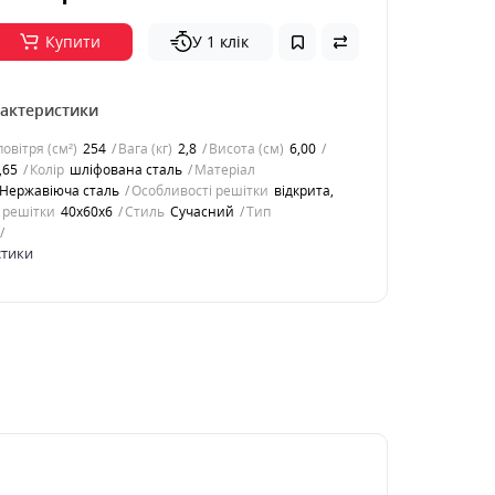
Купити
У 1 клік
рактеристики
овітря (см²)
254
Вага (кг)
2,8
Висота (см)
6,00
,65
Колір
шліфована сталь
Матеріал
Нержавіюча сталь
Особливості решітки
відкрита,
 решітки
40x60x6
Стиль
Cучасний
Тип
стики