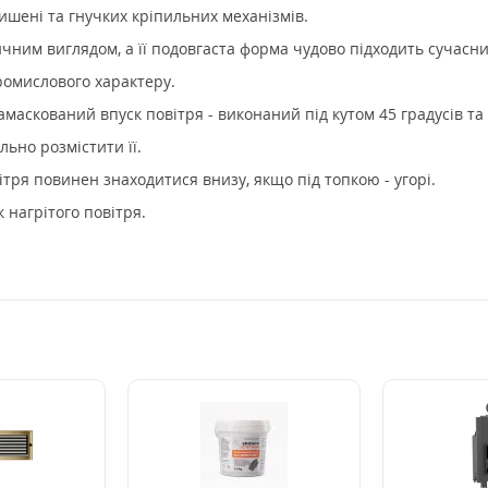
ишені та гнучких кріпильних механізмів.
ичним виглядом, а її подовгаста форма чудово підходить сучасни
промислового характеру.
амаскований впуск повітря - виконаний під кутом 45 градусів та
ьно розмістити її.
ітря повинен знаходитися внизу, якщо під топкою - угорі.
 нагрітого повітря.