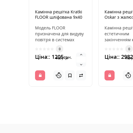
Камінна решітка Kratki
Камінна решіт
FLOOR шліфована 9x40
Oskar з жалю
Модель FLOOR
Камінна реші
призначена для видуву
естетичним
повітря в системах
закінченням 
вентиляції підлоги.
розподіляють
0
0
Може монтуватися
повітря з кам
Ціна:: 1205
Ціна:: 2982
грн.
безпосер..
інс..
відгуків
відгу