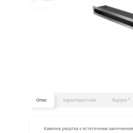
0
Опис
Характеристики
Відгуки
Камінна решітка є естетичним закінченням