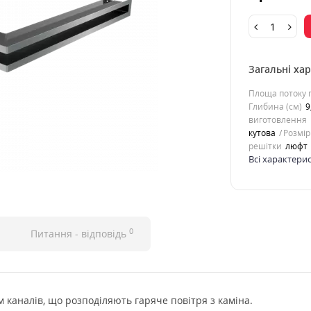
Загальні ха
Площа потоку п
Глибина (см)
9
виготовлення
кутова
Розмір
решітки
люфт
Всі характери
0
Питання - відповідь
 каналів, що розподіляють гаряче повітря з каміна.