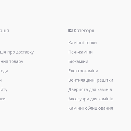
ація
Категорії
Камінні топки
ція про доставку
Печі-каміни
ння товару
Біокаміни
годи
Електрокаміни
и
Вентиляційні решітки
айту
Дверцята для камінів
ики
Аксесуари для камінів
Камінні облицювання