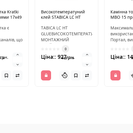
ка Kratki
Високотемператуний
Камінна то
зями 17x49
клей STABICA LC HT
MBO 15 пр
GLUE 1,9 кг
скло
тка є
TABICA LC HT
Максимал
GLUEВИСОКОТЕМПЕРАТУРНИЙ
використан
каналів, що
МОНТАЖНИЙ
Портал, ви
 гаряче
КЛЕЙГотова маса до
високогатун
0
іна. Вона
використання зі
передня ча
Ціна:: 927
Ціна:: 1
грн.
грн.
скороченим часом з..
ків
відгуків
в