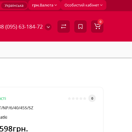
грн.
Валюта
Особистий кабінет
Українська
0
8 (095) 63-184-72
сті
0
T/NP/6/40/45S/SZ
atki
598грн.