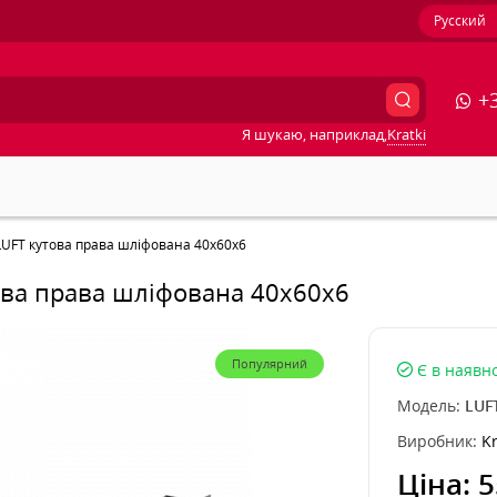
Русский
+3
Я шукаю, наприклад,
Kratki
 LUFT кутова права шліфована 40x60x6
това права шліфована 40x60x6
Популярний
Є в наявно
Модель:
LUF
Виробник:
Kr
Ціна:
5