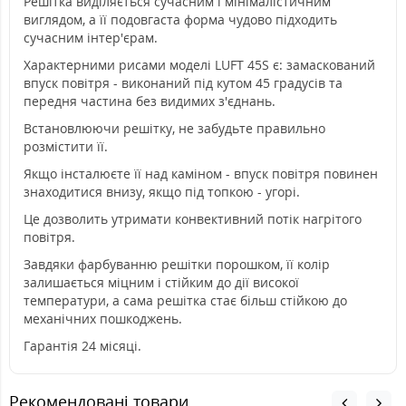
Решітка виділяється сучасним і мінімалістичним
виглядом, а її подовгаста форма чудово підходить
сучасним інтер'єрам.
Характерними рисами моделі LUFT 45S є: замаскований
впуск повітря - виконаний під кутом 45 градусів та
передня частина без видимих з'єднань.
Встановлюючи решітку, не забудьте правильно
розмістити її.
Якщо інсталюєте її над каміном - впуск повітря повинен
знаходитися внизу, якщо під топкою - угорі.
Це дозволить утримати конвективний потік нагрітого
повітря.
Завдяки фарбуванню решітки порошком, її колір
залишається міцним і стійким до дії високої
температури, а сама решітка стає більш стійкою до
механічних пошкоджень.
Гарантія 24 місяці.
Рекомендовані товари