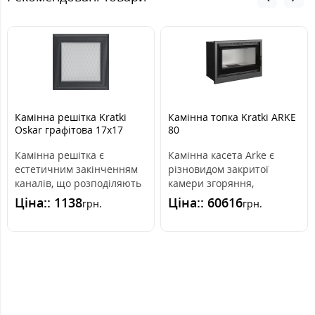
Камінна решітка Kratki
Камінна топка Kratki ARKE
Oskar графітова 17x17
80
Камінна решітка є
Камінна касета Arke є
естетичним закінченням
різновидом закритої
каналів, що розподіляють
камери згоряння,
гаряче повітря з каміна.
монтованої на існуючі вже
Ціна:: 1138
Ціна:: 60616
грн.
грн.
Вона вмо..
відкриті камери..