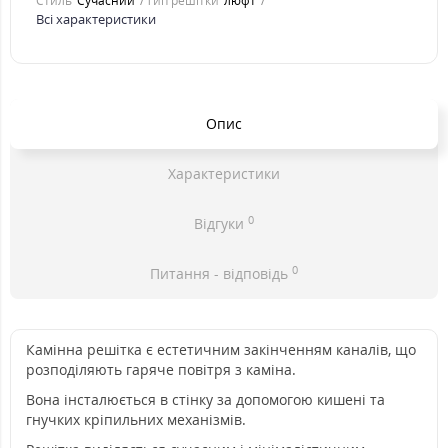
Стиль
Cучасний
Тип решітки
люфт
Всі характеристики
Опис
Характеристики
0
Відгуки
0
Питання - відповідь
Камінна решітка є естетичним закінченням каналів, що
розподіляють гаряче повітря з каміна.
Вона інсталюється в стінку за допомогою кишені та
гнучких кріпильних механізмів.