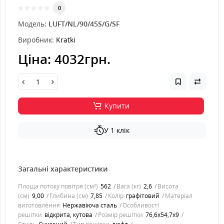
0
Модель:
LUFT/NL/90/45S/G/SF
Виробник:
Kratki
Ціна:
4032грн.
Купити
У 1 клік
Загальні характеристики
Площа потоку повітря (см²)
562
Вага (кг)
2,6
Висота
(см)
9,00
Глибина (см)
7,85
Колір
графітовий
Матеріал
виготовлення
Нержавіюча сталь
Особливості
решітки
відкрита, кутова
Розмір решітки
76,6x54,7x9