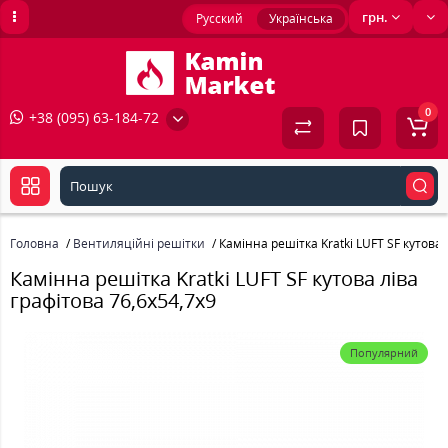
грн.
Русский
Українська
0
+38 (095) 63-184-72
Головна
Вентиляційні решітки
Камінна решітка Kratki LUFT SF кутова 
Камінна решітка Kratki LUFT SF кутова ліва
графітова 76,6x54,7x9
Популярний