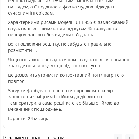
Решітка виділяється сучасним і мінімалістичним
виглядом, а її подовгаста форма чудово підходить
сучасним інтер'єрам.
Характерними рисами моделі LUFT 45S є: замаскований
впуск повітря - виконаний під кутом 45 градусів та
передня частина без видимих з'єднань.
Встановлюючи решітку, не забудьте правильно
розмістити її.
Якщо інсталюєте її над каміном - впуск повітря повинен
знаходитися внизу, якщо під топкою - угорі.
Це дозволить утримати конвективний потік нагрітого
повітря.
Завдяки фарбуванню решітки порошком, її колір
залишається міцним і стійким до дії високої
температури, а сама решітка стає більш стійкою до
механічних пошкоджень.
Гарантія 24 місяці.
Рекомендовані товари