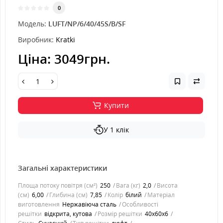
0
Модель:
LUFT/NP/6/40/45S/B/SF
Виробник:
Kratki
Ціна:
3049грн.
Купити
У 1 клік
Загальні характеристики
Площа потоку повітря (см²)
250
Вага (кг)
2,0
Висота
(см)
6,00
Глибина (см)
7,85
Колір
білий
Матеріал
виготовлення
Нержавіюча сталь
Особливості
решітки
відкрита, кутова
Розмір решітки
40x60x6