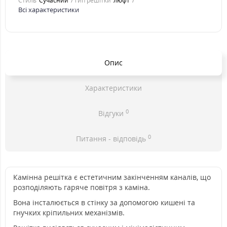
Стиль
Cучасний
Тип решітки
люфт
Всі характеристики
Опис
Характеристики
0
Відгуки
0
Питання - відповідь
Камінна решітка є естетичним закінченням каналів, що
розподіляють гаряче повітря з каміна.
Вона інсталюється в стінку за допомогою кишені та
гнучких кріпильних механізмів.