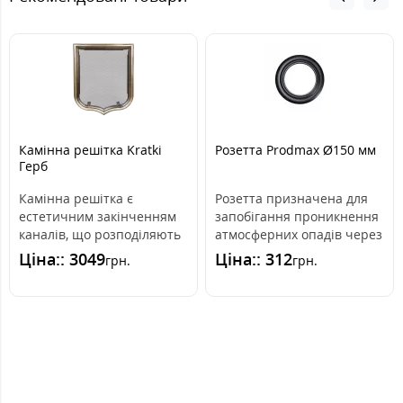
Камінна решітка Kratki
Розетта Prodmax Ø150 мм
Герб
Камінна решітка є
Розетта призначена для
естетичним закінченням
запобігання проникнення
каналів, що розподіляють
атмосферних опадів через
гаряче повітря з каміна. J
проміжок, утворений між
Ціна:: 3049
Ціна:: 312
грн.
грн.
Інстал..
труб..