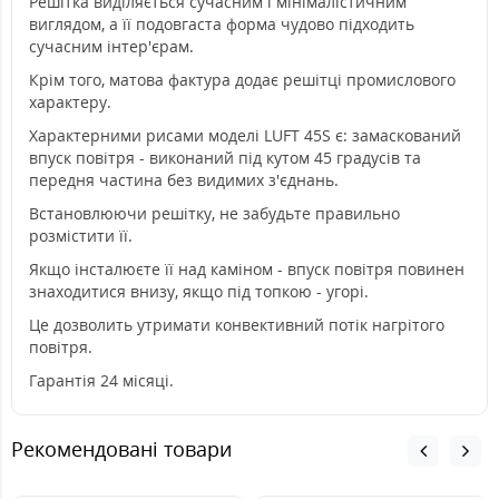
Решітка виділяється сучасним і мінімалістичним
виглядом, а її подовгаста форма чудово підходить
сучасним інтер'єрам.
Крім того, матова фактура додає решітці промислового
характеру.
Характерними рисами моделі LUFT 45S є: замаскований
впуск повітря - виконаний під кутом 45 градусів та
передня частина без видимих з'єднань.
Встановлюючи решітку, не забудьте правильно
розмістити її.
Якщо інсталюєте її над каміном - впуск повітря повинен
знаходитися внизу, якщо під топкою - угорі.
Це дозволить утримати конвективний потік нагрітого
повітря.
Гарантія 24 місяці.
Рекомендовані товари