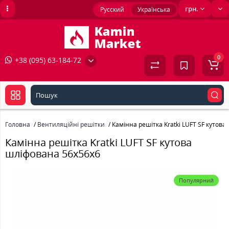
грн.
Русский
Українська
0
+38 (095) 63-184-72
Головна
Вентиляційні решітки
Камінна решітка Kratki LUFT SF кутов
Камінна решітка Kratki LUFT SF кутова
шліфована 56x56x6
Популярний