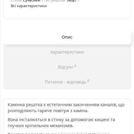
Стиль
Cучасний
Тип решітки
люфт
Всі характеристики
Опис
Характеристики
0
Відгуки
0
Питання - відповідь
Камінна решітка є естетичним закінченням каналів, що
розподіляють гаряче повітря з каміна.
Вона інсталюється в стінку за допомогою кишені та
гнучких кріпильних механізмів.