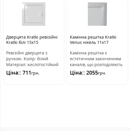
Дверцята Kratki ревізійні
Камінна решітка Kratki
Kratki білі 15x15
Venus нікель 11x17
Ревізійні дверцята з
Камінна решітка є
ручкою. Колір: білий
естетичним закінченням
Матеріал: кислотостійкий
каналів, що розподіляють
метал Розміри: -зовнішній
гаряче повітря з каміна.
Ціна:: 711
Ціна:: 2055
грн.
грн.
20x..
Вона вмо..