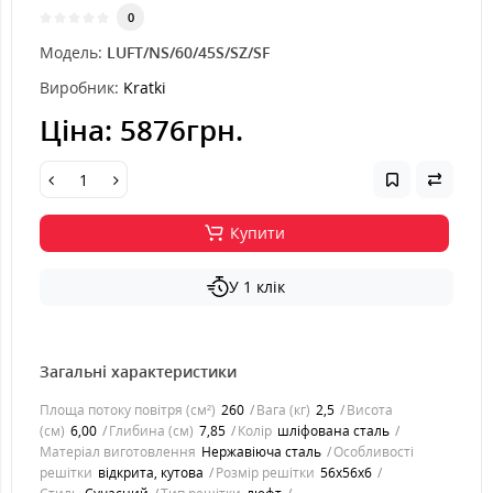
0
Модель:
LUFT/NS/60/45S/SZ/SF
Виробник:
Kratki
Ціна:
5876грн.
Купити
У 1 клік
Загальні характеристики
Площа потоку повітря (см²)
260
Вага (кг)
2,5
Висота
(см)
6,00
Глибина (см)
7,85
Колір
шліфована сталь
Матеріал виготовлення
Нержавіюча сталь
Особливості
решітки
відкрита, кутова
Розмір решітки
56x56x6