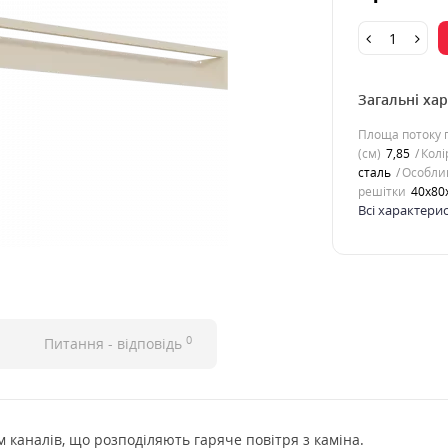
Загальні ха
Площа потоку п
(см)
7,85
Колі
сталь
Особлив
решітки
40x80
Всі характери
0
Питання - відповідь
 каналів, що розподіляють гаряче повітря з каміна.