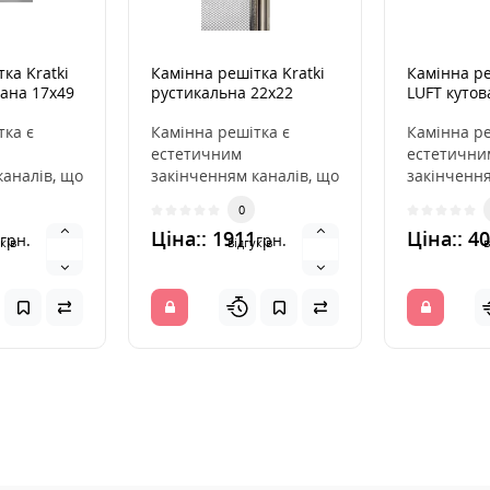
ка Kratki
Камінна решітка Kratki
Камінна ре
ана 17x49
рустикальна 22x22
LUFT кутова
76,6x54,7x9
тка є
Камінна решітка є
Камінна ре
естетичним
естетични
каналів, що
закінченням каналів, що
закінчення
 гаряче
розподіляють гаряче
розподіля
0
іна. Вона
повітря з каміна. Вона
повітря з 
Ціна:: 1911
Ціна:: 4
грн.
грн.
вмо..
ін..
ків
відгуків
в