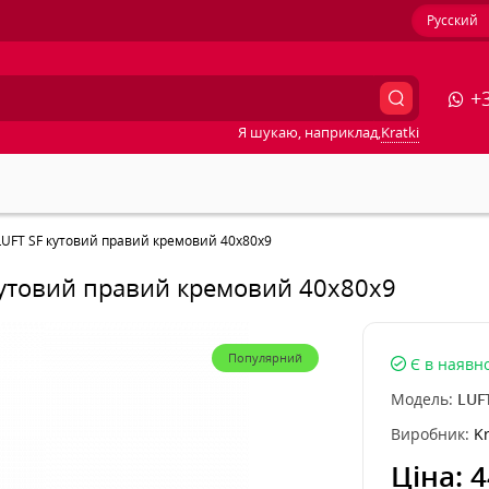
Русский
+3
Я шукаю, наприклад,
Kratki
 LUFT SF кутовий правий кремовий 40x80x9
 кутовий правий кремовий 40x80x9
Популярний
Є в наявно
Модель:
LUF
Виробник:
Kr
Ціна:
4