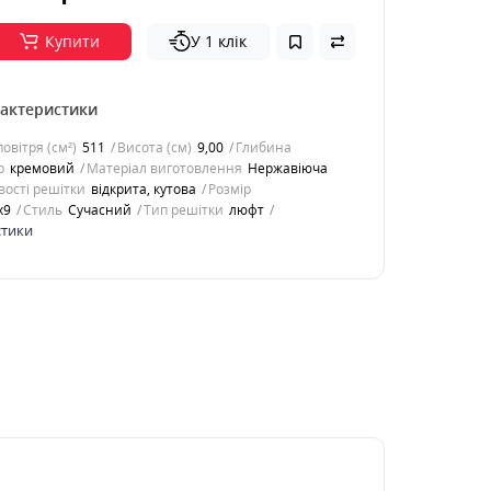
Купити
У 1 клік
рактеристики
овітря (см²)
511
Висота (см)
9,00
Глибина
р
кремовий
Матеріал виготовлення
Нержавіюча
ості решітки
відкрита, кутова
Розмір
x9
Стиль
Cучасний
Тип решітки
люфт
стики