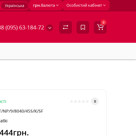
грн.
Валюта
Особистий кабінет
Українська
0
8 (095) 63-184-72
сті
0
T/NP/9/8040/45S/K/SF
atki
444грн.