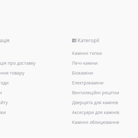
ація
Категорії
Камінні топки
ція про доставку
Печі-каміни
ння товару
Біокаміни
годи
Електрокаміни
и
Вентиляційні решітки
айту
Дверцята для камінів
ики
Аксесуари для камінів
Камінні облицювання