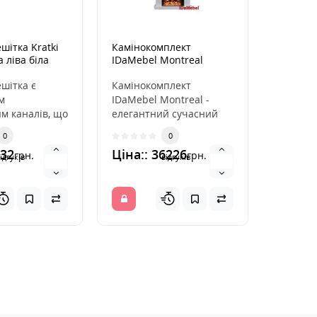
шітка Kratki
Камінокомплект
Електро
 ліва біла
IDaMebel Montreal
Flame D
Jupiter Білий
шітка є
Камінокомплект
Електро
м
IDaMebel Montreal -
Flame D
м каналів, що
елегантний сучасний
порівня
ють гаряче
портал від українського
якісне 
0
0
каміна. Вона
виробника IDaMebel і ..
електри
032
Ціна:: 36226
Ціна::
грн.
грн.
ідгуків
відгуків