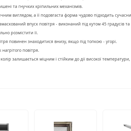
ишені та гнучких кріпильних механізмів.
ичним виглядом, а її подовгаста форма чудово підходить сучасни
амаскований впуск повітря - виконаний під кутом 45 градусів та
ьно розмістити її.
ітря повинен знаходитися внизу, якщо під топкою - угорі.
 нагрітого повітря.
олір залишається міцним і стійким до дії високої температури, 