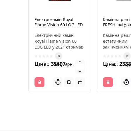
Електрокамін Royal
Камінна решіт
Flame Vision 60 LOG LED
FRESH шліфов
Електричний камін
Камінна реші
Royal Flame Vision 60
естетичним
LOG LED у 2021 отримав
закінченням 
ряд додаткових функцій
розподіляють
0
0
до вже існуючи..
повітря з кам
Ціна:: 35697
Ціна:: 2338
грн.
вмо..
відгуків
відгу