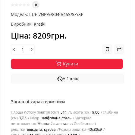
0
Модель:
LUFT/NP/9/8040/45S/SZ/SF
Виробник:
Kratki
Ціна:
8209грн.
Купити
У 1 клік
Загальні характеристики
Площа потоку повітря (см²)
511
Висота (см)
9,00
Глибина
(см)
7,85
Колір
шліфована сталь
Матеріал
виготовлення
Нержавіюча сталь
Особливості
решітки
відкрита, кутова
Розмір решітки
40x80x9