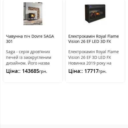
Чавунна піч Dovre SAGA
Електрокамін Royal Flame
301
Vision 26 EF LED 3D FX
Saga - серія дров'яних
Електрокамін Royal Flame
печей із заокругленим
Vision 26 EF 3D LED FX
дизайном. Його назва
Новинка 2019 року на
відноситься до старої
ринку України! Нова 3D
Ціна:: 143685
Ціна:: 17717
грн.
грн.
норвезької л..
технолог..