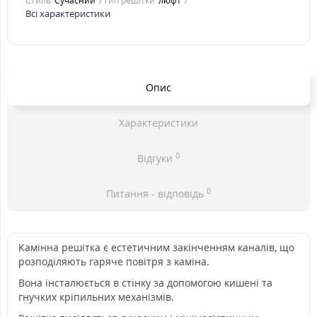
Стиль
Cучасний
Тип решітки
люфт
Всі характеристики
Опис
Характеристики
0
Відгуки
0
Питання - відповідь
Камінна решітка є естетичним закінченням каналів, що
розподіляють гаряче повітря з каміна.
Вона інсталюється в стінку за допомогою кишені та
гнучких кріпильних механізмів.