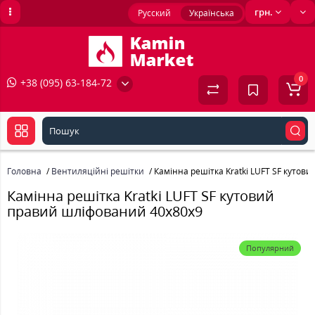
грн.
Русский
Українська
0
+38 (095) 63-184-72
Головна
Вентиляційні решітки
Камінна решітка Kratki LUFT SF кутов
Камінна решітка Kratki LUFT SF кутовий
правий шліфований 40x80x9
Популярний