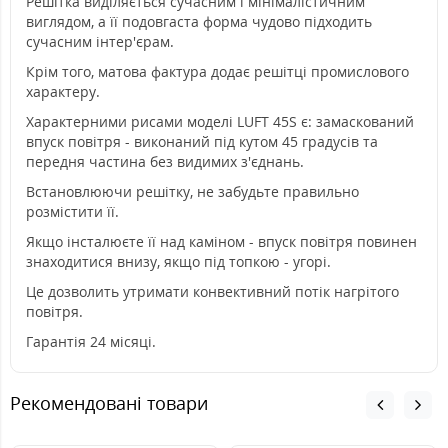
Решітка виділяється сучасним і мінімалістичним
виглядом, а її подовгаста форма чудово підходить
сучасним інтер'єрам.
Крім того, матова фактура додає решітці промислового
характеру.
Характерними рисами моделі LUFT 45S є: замаскований
впуск повітря - виконаний під кутом 45 градусів та
передня частина без видимих з'єднань.
Встановлюючи решітку, не забудьте правильно
розмістити її.
Якщо інсталюєте її над каміном - впуск повітря повинен
знаходитися внизу, якщо під топкою - угорі.
Це дозволить утримати конвективний потік нагрітого
повітря.
Гарантія 24 місяці.
Рекомендовані товари