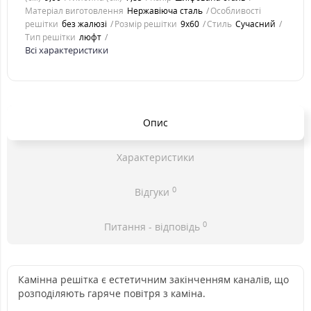
Матеріал виготовлення
Нержавіюча сталь
Особливості
решітки
без жалюзі
Розмір решітки
9x60
Стиль
Cучасний
Тип решітки
люфт
Всі характеристики
Опис
Характеристики
0
Відгуки
0
Питання - відповідь
Камінна решітка є естетичним закінченням каналів, що
розподіляють гаряче повітря з каміна.