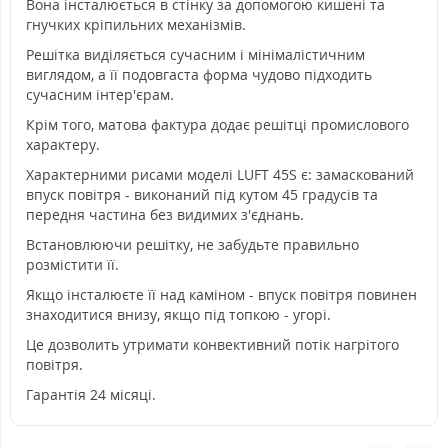
Вона інсталюється в стінку за допомогою кишені та
гнучких кріпильних механізмів.
Решітка виділяється сучасним і мінімалістичним
виглядом, а її подовгаста форма чудово підходить
сучасним інтер'єрам.
Крім того, матова фактура додає решітці промислового
характеру.
Характерними рисами моделі LUFT 45S є: замаскований
впуск повітря - виконаний під кутом 45 градусів та
передня частина без видимих з'єднань.
Встановлюючи решітку, не забудьте правильно
розмістити її.
Якщо інсталюєте її над каміном - впуск повітря повинен
знаходитися внизу, якщо під топкою - угорі.
Це дозволить утримати конвективний потік нагрітого
повітря.
Гарантія 24 місяці.