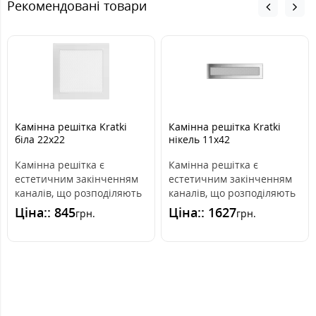
Рекомендовані товари
Камінна решітка Kratki
Камінна решітка Kratki
біла 22x22
нікель 11x42
Камінна решітка є
Камінна решітка є
естетичним закінченням
естетичним закінченням
каналів, що розподіляють
каналів, що розподіляють
гаряче повітря з каміна.
гаряче повітря з каміна.
Ціна:: 845
Ціна:: 1627
грн.
грн.
Вона вмо..
Вона вмо..