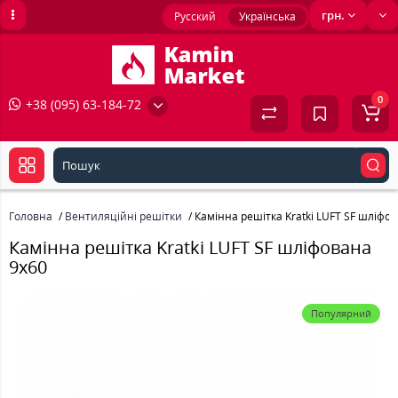
грн.
Русский
Українська
0
+38 (095) 63-184-72
Головна
Вентиляційні решітки
Камінна решітка Kratki LUFT SF шліфо
Камінна решітка Kratki LUFT SF шліфована
9x60
Популярний