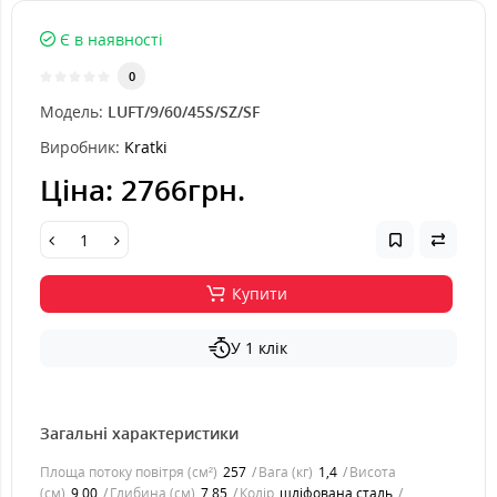
Є в наявності
0
Модель:
LUFT/9/60/45S/SZ/SF
Виробник:
Kratki
Ціна:
2766грн.
Купити
У 1 клік
Загальні характеристики
Площа потоку повітря (см²)
257
Вага (кг)
1,4
Висота
(см)
9,00
Глибина (см)
7,85
Колір
шліфована сталь