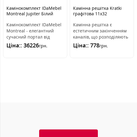
Камінокомплект IDaMebel
Камінна решітка Kratki
Montreal Jupiter Білий
графітова 11x32
Камінокомплект IDaMebel
Камінна решітка є
Montreal - елегантний
естетичним закінченням
сучасний портал від
каналів, що розподіляють
українського виробника
гаряче повітря з каміна.
Ціна:: 36226
Ціна:: 778
грн.
грн.
IDaMebel і ..
Вона вмо..