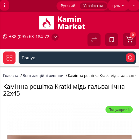
грн.
Русский
Українська
0
+38 (095) 63-184-72
Головна
Вентиляційні решітки
Камінна решітка Kratki мідь гальваніч
Камінна решітка Kratki мідь гальванічна
22x45
Популярний