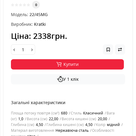
0
Модель:
22/45MG
Виробник:
Kratki
Ціна:
2338грн.
Купити
У 1 клік
Загальні характеристики
Площа потоку повітря (см²)
680
Стиль
Класичний
Вага
(кг)
1,0
Висота (см)
22,00
Висота кишені (см)
20,00
Глибина (см)
4,50
Глибина кишені (см)
4,50
Колір
мідний
Матеріал виготовлення
Нержавіюча сталь
Особливості