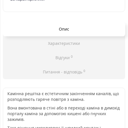
Опис
Характеристики
0
Відгуки
0
Питання - відповідь
Камінна решітка є естетичним закінченням каналів, що
розподіляють гаряче повітря з каміна.
Вона вмонтована в стіні або в переході каміна в димохід
порталу каміна за допомогою кишені або гнучких
зажимів.
Таке рішення уможливлює її швидкий монтаж і