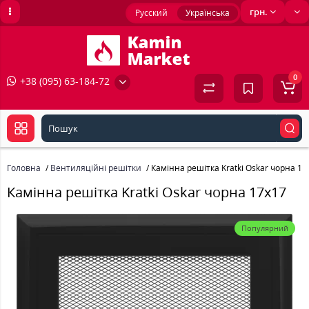
грн.
Русский
Українська
0
+38 (095) 63-184-72
Головна
Вентиляційні решітки
Камінна решітка Kratki Oskar чорна 17
Камінна решітка Kratki Oskar чорна 17x17
Популярний