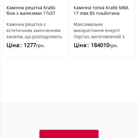
Камінна решітка Kratki
Камінна топка Kratki MBA
біла з жалюзями 17x37
17 ліва BS гільйотина
Камінна решітка є
Максимальне
естетичним закінченням
використання енергії
каналів, що розподіляють
Портал, виготовлений з
гаряче повітря з каміна.
високогатункової сталі, і
Ціна:: 1277
Ціна:: 184010
грн.
грн.
Вона інс..
передня частина, с..