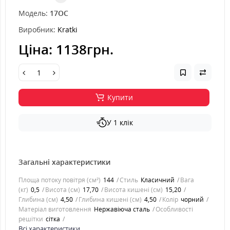
Модель:
17OC
Виробник:
Kratki
Ціна:
1138грн.
Купити
У 1 клік
Загальні характеристики
Площа потоку повітря (см²)
144
Стиль
Класичний
Вага
(кг)
0,5
Висота (см)
17,70
Висота кишені (см)
15,20
Глибина (см)
4,50
Глибина кишені (см)
4,50
Колір
чорний
Матеріал виготовлення
Нержавіюча сталь
Особливості
решітки
сітка
Всі характеристики