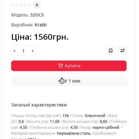
0
Модель:
32OCS
Виробник:
Kratki
Ціна:
1560грн.
Купити
У 1 клік
Загальні характеристики
Площа потоку повітря (см²)
156
Стиль
Класичний
Вага
(кг)
0,6
Висота (см)
11,60
Висота кишені (см)
8,60
Глибина
(см)
4,50
Глибина кишені (см)
4,50
Колір
чорно-срібний
Матеріал виготовлення
Нержавіюча сталь
Особливості