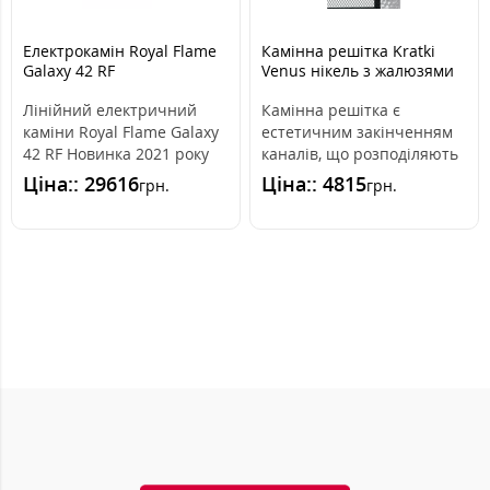
Електрокамін Royal Flame
Камінна решітка Kratki
Galaxy 42 RF
Venus нікель з жалюзями
17x49
Лінійний електричний
Камінна решітка є
каміни Royal Flame Galaxy
естетичним закінченням
42 RF Новинка 2021 року
каналів, що розподіляють
на ринку України Серія
гаряче повітря з каміна.
Ціна:: 29616
Ціна:: 4815
грн.
грн.
Galaxy..
Вона інс..