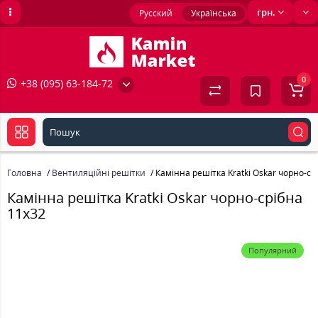
грн.
Русский
Українська
0
+38 (095) 63-184-72
Головна
Вентиляційні решітки
Камінна решітка Kratki Oskar чорно-ср
Камінна решітка Kratki Oskar чорно-срібна
11x32
Популярний