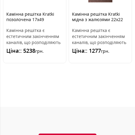
Камінна решітка Kratki
Камінна решітка Kratki
позолочена 17x49
мідна з жалюзями 22x22
Камінна решітка є
Камінна решітка є
естетичним закінченням
естетичним закінченням
каналів, що розподіляють
каналів, що розподіляють
гаряче повітря з каміна.
гаряче повітря з каміна.
Ціна:: 5238
Ціна:: 1277
грн.
грн.
Вона вмо..
Вона інс..