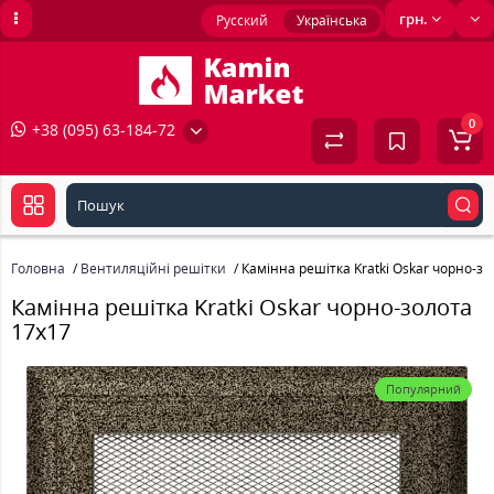
грн.
Русский
Українська
0
+38 (095) 63-184-72
Головна
Вентиляційні решітки
Камінна решітка Kratki Oskar чорно-зо
Камінна решітка Kratki Oskar чорно-золота
17x17
Популярний