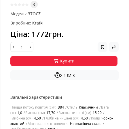
0
Модель:
37OCZ
Виробник:
Kratki
Ціна:
1772грн.
Купити
У 1 клік
Загальні характеристики
Площа потоку повітря (см²)
384
Стиль
Класичний
Вага
(кг)
1,0
Висота (см)
17,70
Висота кишені (см)
15,20
Глибина (см)
4,50
Глибина кишені (см)
4,50
Колір
чорно-
золотий
Матеріал виготовлення
Нержавіюча сталь