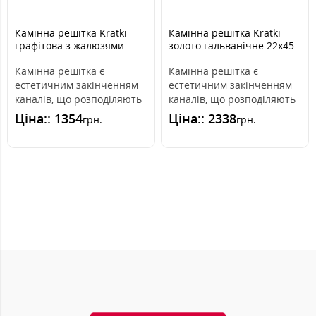
Камінна решітка Kratki
Камінна решітка Kratki
графітова з жалюзями
золото гальванічне 22x45
17x37
Камінна решітка є
Камінна решітка є
естетичним закінченням
естетичним закінченням
каналів, що розподіляють
каналів, що розподіляють
гаряче повітря з каміна.
гаряче повітря з каміна.
Ціна:: 1354
Ціна:: 2338
грн.
грн.
Вона інс..
Вона вмо..