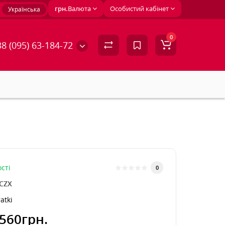
грн.
Валюта
Особистий кабінет
Українська
0
8 (095) 63-184-72
сті
0
CZX
atki
560грн.