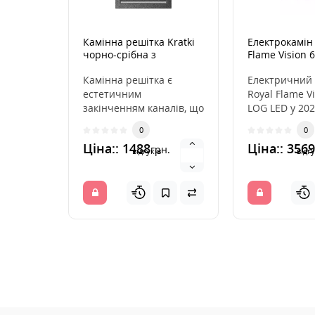
Камінна решітка Kratki
Електрокамін
чорно-срібна з
Flame Vision 
жалюзями 22x30
Камінна решітка є
Електричний 
естетичним
Royal Flame Vi
закінченням каналів, що
LOG LED у 20
розподіляють гаряче
ряд додатков
0
0
повітря з каміна. Вона
до вже існуюч
Ціна:: 1488
Ціна:: 356
грн.
інс..
відгуків
відгу