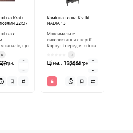
шітка Kratki
Камінна топка Kratki
Димохід
алюзями 22x37
NADIA 13
Parkane
(2мм)
шітка є
Максимальне
Димохід
м
використання енергії
призна
м каналів, що
Корпус і передня стінка
підключ
ють гаряче
топки витримують дію
топок і
0
0
каміна. Вона
високих температур
димаря.
627
Ціна:: 109335
Ціна::
грн.
грн.
зав..
якісного
ідгуків
відгуків