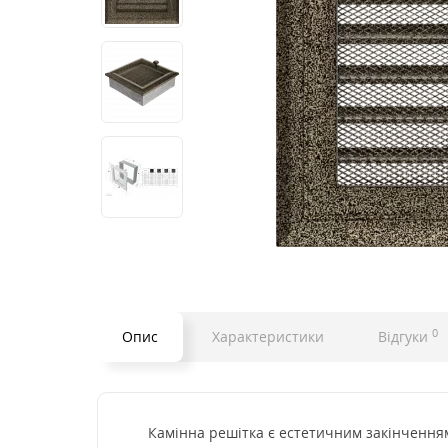
0
Опис
Характеристики
Відгуки
Камінна решітка є естетичним закінченням