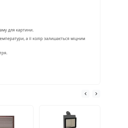
аму для картини.
емператури, а її колір залишається міцним
тря.