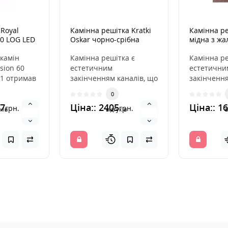
 Royal
Камінна решітка Kratki
Камінна ре
60 LOG LED
Oskar чорно-срібна
мідна з ж
17x49
камін
Камінна решітка є
Камінна ре
sion 60
естетичним
естетични
21 отримав
закінченням каналів, що
закінчення
их функцій
розподіляють гаряче
розподіля
0
и..
повітря з каміна. Вона
повітря з 
97
Ціна:: 2405
Ціна:: 1
грн.
грн.
вмо..
інс..
ків
відгуків
в