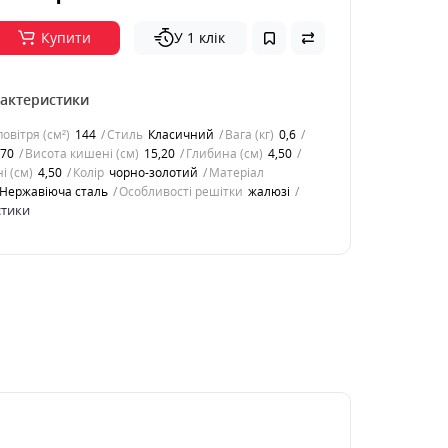
Купити
У 1 клік
рактеристики
овітря (см²)
144
Стиль
Класичний
Вага (кг)
0,6
,70
Висота кишені (см)
15,20
Глибина (см)
4,50
і (см)
4,50
Колір
чорно-золотий
Матеріал
Нержавіюча сталь
Особливості решітки
жалюзі
стики