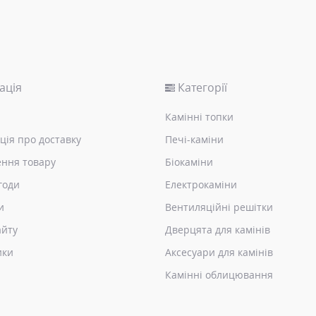
ація
Категорії
Камінні топки
ція про доставку
Печі-каміни
ння товару
Біокаміни
годи
Електрокаміни
и
Вентиляційні решітки
айту
Дверцята для камінів
ики
Аксесуари для камінів
Камінні облицювання