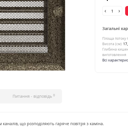
Загальні ха
Площа потоку п
Висота (см)
17
Глибина кишен
виготовлення
Всі характери
0
Питання - відповідь
 каналів, що розподіляють гаряче повітря з каміна.