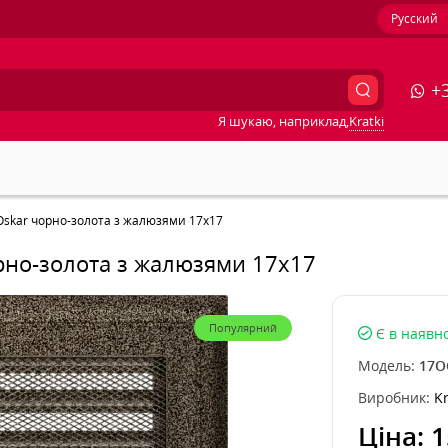
Русский
+3
Я шукаю, наприклад,
Kratki
 Oskar чорно-золота з жалюзями 17x17
орно-золота з жалюзями 17x17
Популярний
Є в наявно
Модель:
17O
Виробник:
Kr
Ціна:
1