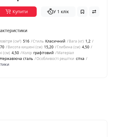
Купити
У 1 клік
рактеристики
овітря (см²)
516
Стиль
Класичний
Вага (кг)
1,2
,70
Висота кишені (см)
15,20
Глибина (см)
4,50
і (см)
4,50
Колір
графітовий
Матеріал
Нержавіюча сталь
Особливості решітки
сітка
стики