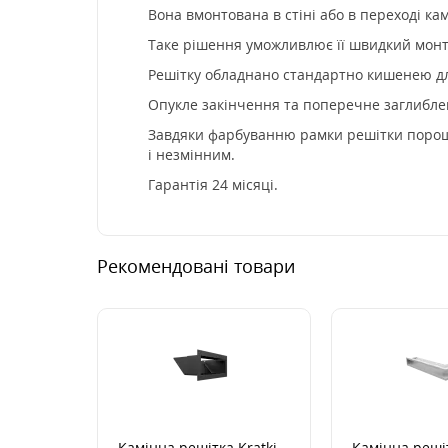
Вона вмонтована в стіні або в переході ка
Таке рішення уможливлює її швидкий монта
Решітку обладнано стандартно кишенею дл
Опукле закінчення та поперечне заглибле
Завдяки фарбуванню рамки решітки порошко
і незмінним.
Гарантія 24 місяці.
Рекомендовані товари
Камінна решітка Kratki
Камінна решіт