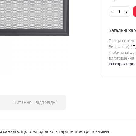
Загальні ха
Площа потоку п
Висота (см)
17
Глибина кишен
виготовлення
Всі характери
0
Питання - відповідь
 каналів, що розподіляють гаряче повітря з каміна.