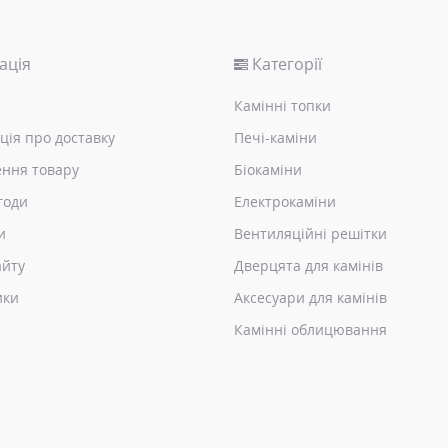
ація
Категорії
Камінні топки
ція про доставку
Печі-каміни
ння товару
Біокаміни
годи
Електрокаміни
и
Вентиляційні решітки
айту
Дверцята для камінів
ики
Аксесуари для камінів
Камінні облицювання