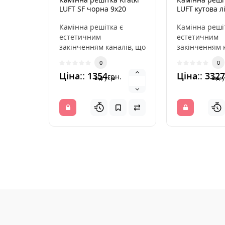
LUFT SF чорна 9x20
LUFT кутова л
60x40x9
Камінна решітка є
Камінна реші
естетичним
естетичним
закінченням каналів, що
закінченням 
розподіляють гаряче
розподіляють
0
0
повітря з каміна. Вона
повітря з кам
Ціна:: 1354
Ціна:: 3327
грн.
ін..
ін..
відгуків
відгу