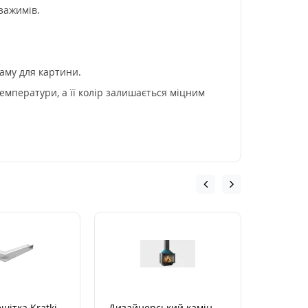
зажимів.
аму для картини.
емператури, а її колір залишається міцним
шітка Kratki
Дизайнерський камін
Дизайне