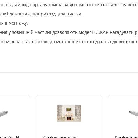
міна в димохід порталу каміна за допомогою кишені або гнучких 
ж і демонтаж, наприклад, для чистки.
я її монтажу.
ння у зовнішній частині дозволяють моделі OSKAR нагадувати р
м вона стає стійкою до механічних пошкоджень і дії високої т
ка Kratki
Камінокомплект
Камінна ре