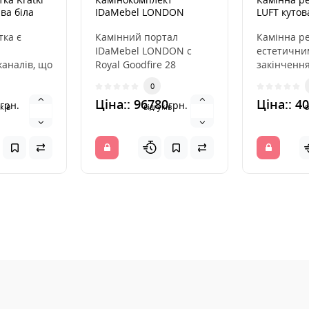
іва біла
IDaMebel LONDON
LUFT кутов
Goodfire 28
54,7x76,6x9
тка є
Камінний портал
Камінна ре
IDaMebel LONDON c
естетични
каналів, що
Royal Goodfire 28
закінчення
 гаряче
Компанія IDaMebel рада
розподіля
0
іна. Вона
представити новинку -
повітря з 
Ціна:: 96780
Ціна:: 4
грн.
грн.
по..
ін..
ків
відгуків
в