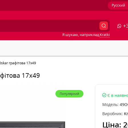
Русский
+3
Я шукаю, наприклад,
Kratki
Oskar графітова 17x49
афітова 17x49
Популярний
Є в наявно
Модель:
49O
Виробник:
Kr
Ціна:
2