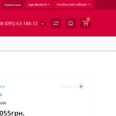
грн.
Валюта
Особистий кабінет
Українська
0
8 (095) 63-184-72
сті
0
G
atki
055грн.