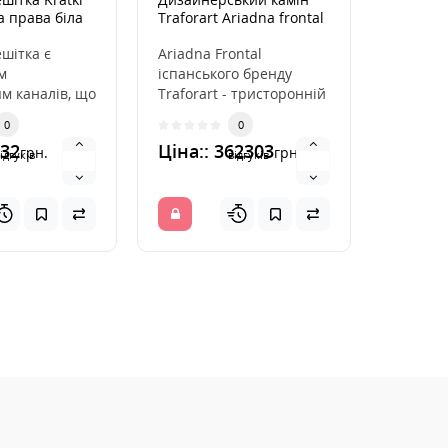
а права біла
Traforart Ariadna frontal
Traforar
шітка є
Ariadna Frontal
Arlet Fr
м
іспанського бренду
бренду T
м каналів, що
Traforart - тристоронній
панора
ють гаряче
настінний камін з
пристін
0
0
каміна. Вона
подвійним верхнім
подвійн
032
Ціна:: 362303
Ціна::
грн.
грн.
кожу..
кожухом
ідгуків
відгуків