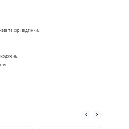
і та сірі відтінки.
шкоджень.
тря.