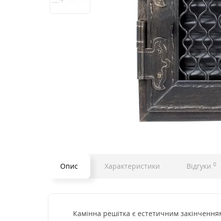
0
Опис
Характеристики
Відгуки
Камінна решітка є естетичним закінченням