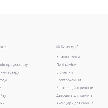
ація
Категорії
Камінні топки
ція про доставку
Печі-каміни
ння товару
Біокаміни
годи
Електрокаміни
и
Вентиляційні решітки
айту
Дверцята для камінів
ики
Аксесуари для камінів