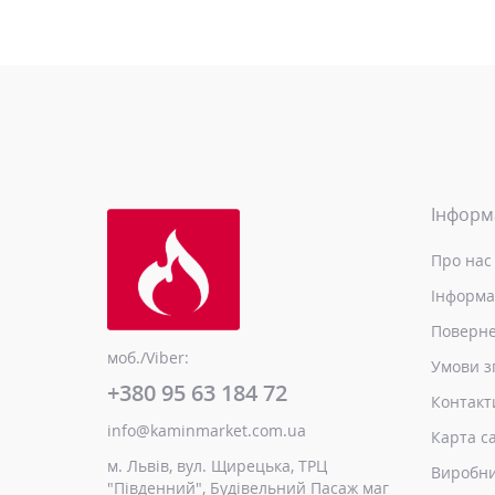
Інформ
Про нас
Інформа
Поверне
моб./Viber:
Умови з
+380 95 63 184 72
Контакт
info@kaminmarket.com.ua
Карта с
м. Львів, вул. Щирецька, ТРЦ
Виробн
"Південний", Будівельний Пасаж маг