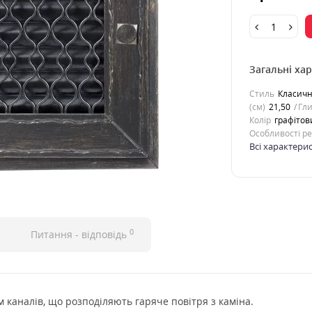
Загальні ха
Стиль
Класич
(см)
21,50
Гли
Колір
графітов
Особливості р
Всі характери
0
Питання - відповідь
 каналів, що розподіляють гаряче повітря з каміна.