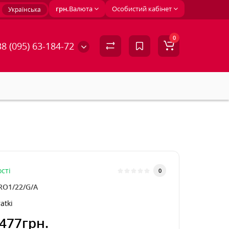
грн.
Валюта
Особистий кабінет
Українська
0
8 (095) 63-184-72
сті
0
RO1/22/G/A
atki
477грн.