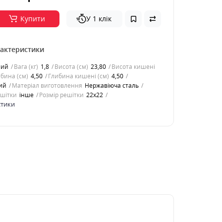
Купити
У 1 клік
рактеристики
ний
Вага (кг)
1,8
Висота (см)
23,80
Висота кишені
бина (см)
4,50
Глибина кишені (см)
4,50
ий
Матеріал виготовлення
Нержавіюча сталь
ешітки
інше
Розмір решітки
22x22
стики