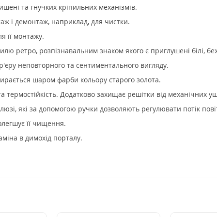
ишені та гнучких кріпильних механізмів.
ж і демонтаж, наприклад, для чистки.
я її монтажу.
лю ретро, розпізнавальним знаком якого є приглушені білі, бежев
р'єру неповторного та сентиментального вигляду.
тирається шаром фарби кольору старого золота.
та термостійкість. Додатково захищає решітки від механічних у
люзі, які за допомогою ручки дозволяють регулювати потік пові
олегшує її чищення.
аміна в димохід порталу.