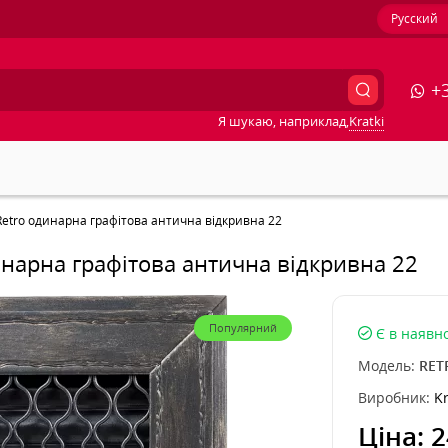
Русский
+3
Я шукаю, наприклад,
Kratki
 Retro одинарна графітова антична відкривна 22
инарна графітова антична відкривна 22
Популярний
Є в наявно
Модель:
RET
Виробник:
Kr
Ціна:
2