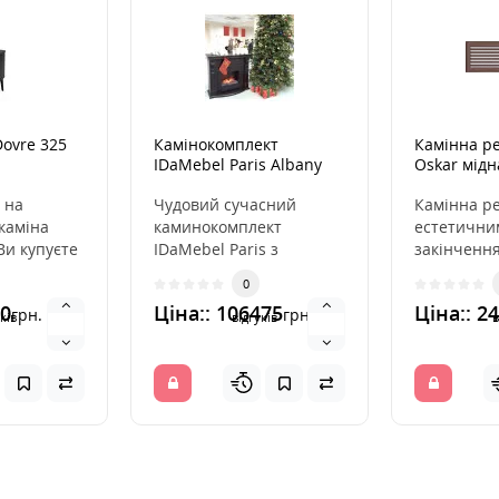
Dovre 325
Камінокомплект
Камінна ре
IDaMebel Paris Albany
Oskar мід
з жалюзям
 на
Чудовий сучасний
Камінна ре
каміна
каминокомплект
естетични
Ви купуєте
IDaMebel Paris з
закінчення
ї якості і
електрокаміном Dimplex
розподіля
0
ті..
Opti-Myst Albany - це
повітря з 
60
Ціна:: 106475
Ціна:: 2
грн.
грн.
саме т..
інс..
ків
відгуків
в