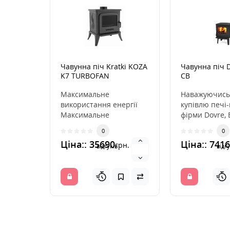
Чавунна піч Kratki KOZA
Чавунна піч 
K7 TURBOFAN
CB
Максимальне
Наважуючись
використання енергії
купівлю печі-
Максимальне
фірми Dovre, 
використання тепла і
продукт високо
0
0
безперебійна дія
10 літню гаран
Ціна:: 35690
Ціна:: 741
грн.
завдяки стінкам к..
відгуків
відгу