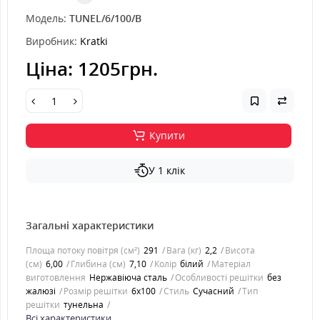
Модель:
TUNEL/6/100/B
Виробник:
Kratki
Ціна:
1205грн.
Купити
У 1 клік
Загальні характеристики
Площа потоку повітря (см²)
291
Вага (кг)
2,2
Висота
(см)
6,00
Глибина (см)
7,10
Колір
білий
Матеріал
виготовлення
Нержавіюча сталь
Особливості решітки
без
жалюзі
Розмір решітки
6x100
Стиль
Cучасний
Тип
решітки
тунельна
Всі характеристики