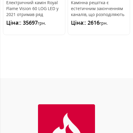
Електричний камін Royal
Камінна решітка є
Flame Vision 60 LOG LED у
естетичним закінченням
2021 отримав ряд
каналів, що розподіляють
додаткових функцій до вже
гаряче повітря з каміна.
Ціна:: 35697
Ціна:: 2616
грн.
грн.
існуючи..
Вона вмо..