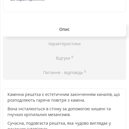
Опис
Характеристики
0
Відгуки
0
Питання - відповідь
Камінна решітка є естетичним закінченням каналів, що
розподіляють гаряче повітря з каміна.
Вона інсталюється в стінку за допомогою кишені та
гнучких кріпильних механізмів.
Сучасна, подовгаста решітка, яка чудово виглядає у
сучасних інтер'єрах.