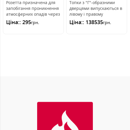
Розетта призначена для
Топки з "Г"-образними
запобігання проникнення
дверцями випускаються в
атмосферних опадів через
лівому і правому
проміжок, утворений між
виконанні. Вертикальний
Ціна:: 295
Ціна:: 138535
грн.
грн.
труб..
підйом дверец..