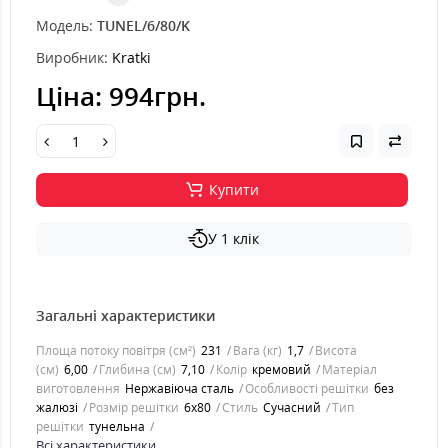
Модель:
TUNEL/6/80/K
Виробник:
Kratki
Ціна:
994грн.
Купити
У 1 клік
Загальні характеристики
Площа потоку повітря (см²)
231
Вага (кг)
1,7
Висота
(см)
6,00
Глибина (см)
7,10
Колір
кремовий
Матеріал
виготовлення
Нержавіюча сталь
Особливості решітки
без
жалюзі
Розмір решітки
6x80
Стиль
Cучасний
Тип
решітки
тунельна
Всі характеристики