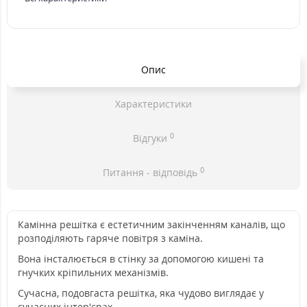
Опис
Характеристики
0
Відгуки
0
Питання - відповідь
Камінна решітка є естетичним закінченням каналів, що
розподіляють гаряче повітря з каміна.
Вона інсталюється в стінку за допомогою кишені та
гнучких кріпильних механізмів.
Сучасна, подовгаста решітка, яка чудово виглядає у
сучасних інтер'єрах.