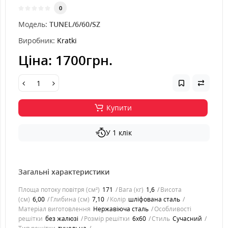
0
Модель:
TUNEL/6/60/SZ
Виробник:
Kratki
Ціна:
1700грн.
Купити
У 1 клік
Загальні характеристики
Площа потоку повітря (см²)
171
Вага (кг)
1,6
Висота
(см)
6,00
Глибина (см)
7,10
Колір
шліфована сталь
Матеріал виготовлення
Нержавіюча сталь
Особливості
решітки
без жалюзі
Розмір решітки
6x60
Стиль
Cучасний