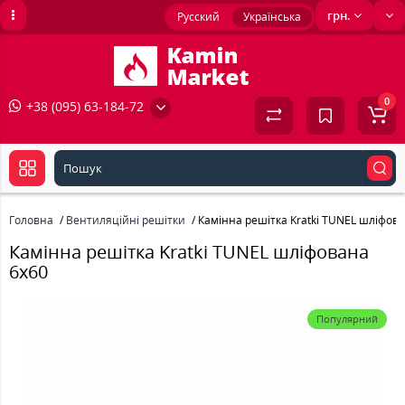
грн.
Русский
Українська
0
+38 (095) 63-184-72
Головна
Вентиляційні решітки
Камінна решітка Kratki TUNEL шліфов
Камінна решітка Kratki TUNEL шліфована
6x60
Популярний