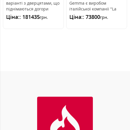
варіанті з дверцятами, що
Gemma є виробом
піднімаються догори
італійської компанії "La
(гільйотина - система
Nordica", яка займається
Ціна:: 181435
Ціна:: 73800
грн.
грн.
підйому) з бі..
вир..