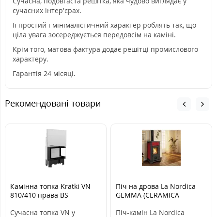
Сучасна, подовгаста решітка, яка чудово виглядає у
сучасних інтер'єрах.
Її простий і мінімалістичний характер роблять так, що
ціла увага зосереджується передовсім на каміні.
Крім того, матова фактура додає решітці промислового
характеру.
Гарантія 24 місяці.
Рекомендовані товари
Камінна топка Kratki VN
Піч на дрова La Nordica
810/410 права BS
GEMMA (CERAMICA
гільйотина
ELEGANCE - BORD)
Сучасна топка VN у
Піч-камін La Nordica