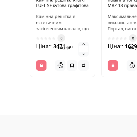
LUFT SF кутова графітова
MBZ 13 права
56x56x9
гільйотина
Камінна решітка є
Максимальне
естетичним
використання
закінченням каналів, що
Портал, виго
розподіляють гаряче
високогатунков
0
0
повітря з каміна. Вона
передня части
Ціна:: 3471
Ціна:: 162
грн.
ін..
відгуків
відгу