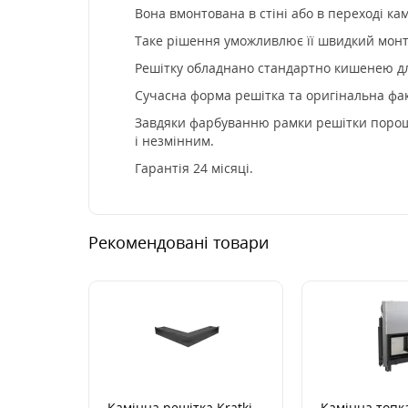
Вона вмонтована в стіні або в переході ка
Таке рішення уможливлює її швидкий монта
Решітку обладнано стандартно кишенею дл
Сучасна форма решітка та оригінальна факт
Завдяки фарбуванню рамки решітки порошко
і незмінним.
Гарантія 24 місяці.
Рекомендовані товари
Камінна решітка Kratki
Камінна топка