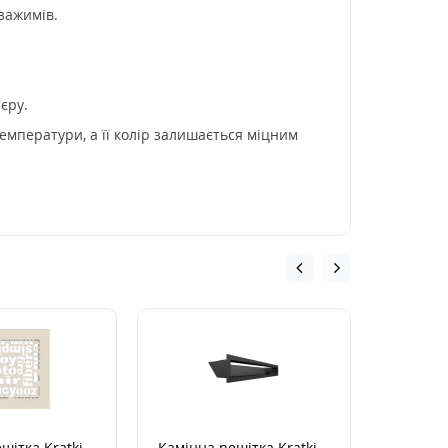
зажимів.
єру.
емператури, а її колір залишається міцним
шітка Kratki
Камінна решітка Kratki
Електро