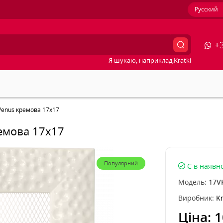
Русский
+3
Я шукаю, наприклад,
Kratki
 Venus кремова 17x17
ремова 17x17
Популярний
Є в наявно
Модель:
17V
Виробник:
Kr
Ціна:
1