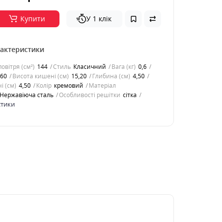
Купити
У 1 клік
рактеристики
овітря (см²)
144
Стиль
Класичний
Вага (кг)
0,6
,60
Висота кишені (см)
15,20
Глибина (см)
4,50
і (см)
4,50
Колір
кремовий
Матеріал
Нержавіюча сталь
Особливості решітки
сітка
стики