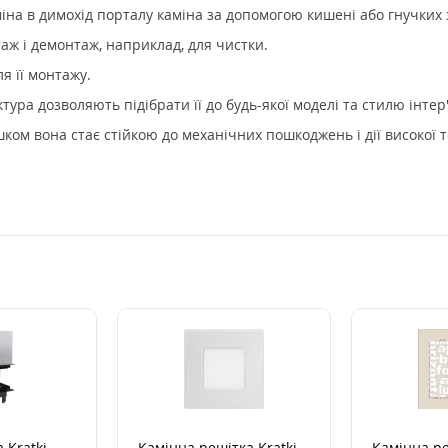
міна в димохід порталу каміна за допомогою кишені або гнучких 
ж і демонтаж, наприклад, для чистки.
я її монтажу.
ура дозволяють підібрати її до будь-якої моделі та стилю інтер'
м вона стає стійкою до механічних пошкоджень і дії високої т
 Kratki
Камінна решітка Kratki
Камінна ре