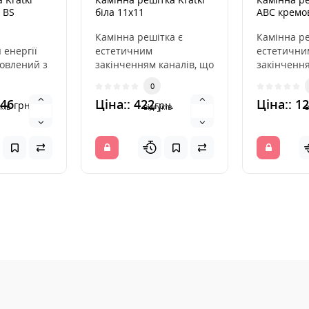
 BS
біла 11x11
ABC кремо
Камінна решітка є
Камінна ре
 енергії
естетичним
естетични
товлений з
закінченням каналів, що
закінчення
ої сталі, і
розподіляють гаряче
розподіля
0
на, с..
повітря з каміна. Вона
повітря з 
946
Ціна:: 422
Ціна:: 1
грн.
грн.
вмо..
вмо..
ків
відгуків
в