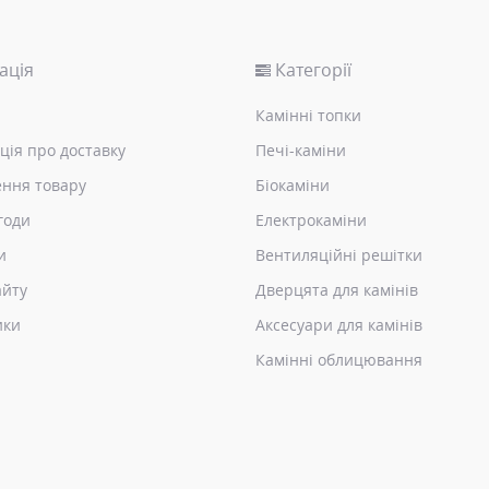
ація
Категорії
Камінні топки
ція про доставку
Печі-каміни
ння товару
Біокаміни
годи
Електрокаміни
и
Вентиляційні решітки
айту
Дверцята для камінів
ики
Аксесуари для камінів
Камінні облицювання