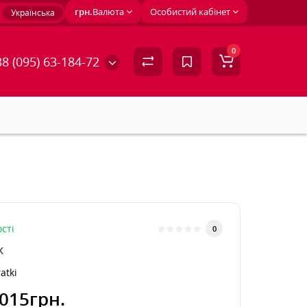
грн.
Валюта
Особистий кабінет
Українська
0
8 (095) 63-184-72
сті
0
K
atki
015грн.