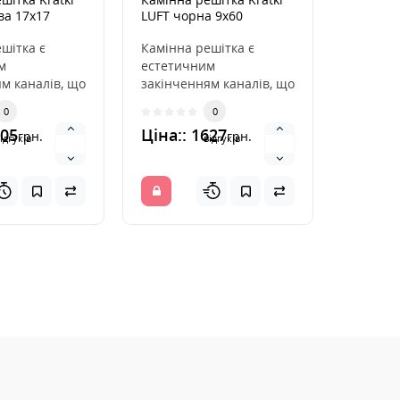
ва 17x17
LUFT чорна 9x60
EFP/W-2
шітка є
Камінна решітка є
Камін е
м
естетичним
Electro
м каналів, що
закінченням каналів, що
Bronze 
ють гаряче
розподіляють гаряче
EFP/ W-
0
0
каміна. Вона
повітря з каміна. Вона
лицьово
205
Ціна:: 1627
Ціна::
грн.
грн.
ін..
ідгуків
відгуків