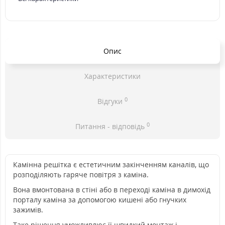
Опис
Характеристики
0
Відгуки
0
Питання - відповідь
Камінна решітка є естетичним закінченням каналів, що
розподіляють гаряче повітря з каміна.
Вона вмонтована в стіні або в переході каміна в димохід
порталу каміна за допомогою кишені або гнучких
зажимів.
Таке рішення уможливлює її швидкий монтаж і