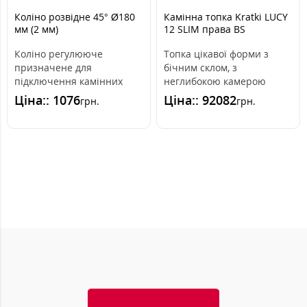
Коліно розвідне 45° Ø180
Камінна топка Kratki LUCY
мм (2 мм)
12 SLIM права BS
Коліно регулююче
Топка цікавої форми з
призначене для
бічним склом, з
підключення камінних
неглибокою камерою
топок і печей до димаря.
згоряння, що робить її
Ціна:: 1076
Ціна:: 92082
грн.
грн.
Виготовлено з якісного..
ідеальною для вітале..