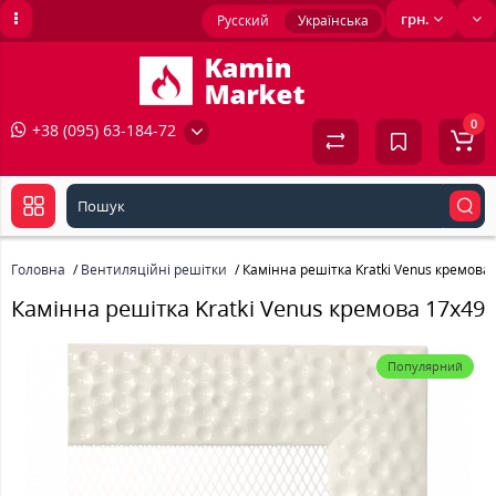
грн.
Русский
Українська
0
+38 (095) 63-184-72
Головна
Вентиляційні решітки
Камінна решітка Kratki Venus кремова
Камінна решітка Kratki Venus кремова 17x49
Популярний