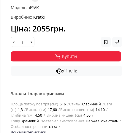
Модель:
49VK
Виробник:
Kratki
Ціна:
2055грн.
Купити
У 1 клік
Загальні характеристики
Площа потоку повітря (см²)
516
Стиль
Класичний
Вага
(кг)
1,3
Висота (см)
17,60
Висота кишені (см)
14,10
Глибина (см)
4,50
Глибина кишені (см)
4,50
Колір
кремовий
Матеріал виготовлення
Нержавіюча сталь
Особливості решітки
сітка
Всі характеристики