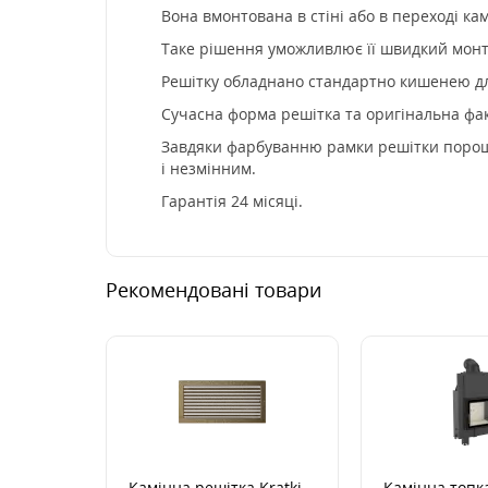
Вона вмонтована в стіні або в переході ка
Таке рішення уможливлює її швидкий монта
Решітку обладнано стандартно кишенею дл
Сучасна форма решітка та оригінальна факт
Завдяки фарбуванню рамки решітки порошко
і незмінним.
Гарантія 24 місяці.
Рекомендовані товари
Камінна решітка Kratki
Камінна топка