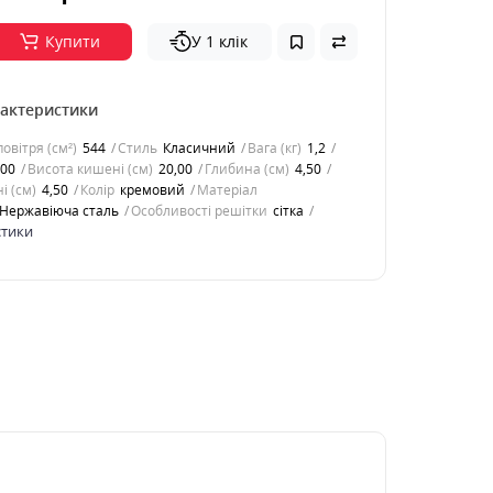
Купити
У 1 клік
рактеристики
овітря (см²)
544
Стиль
Класичний
Вага (кг)
1,2
,00
Висота кишені (см)
20,00
Глибина (см)
4,50
і (см)
4,50
Колір
кремовий
Матеріал
Нержавіюча сталь
Особливості решітки
сітка
стики