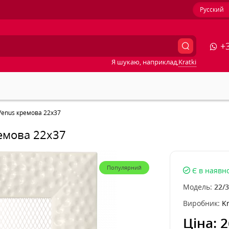
Русский
+3
Я шукаю, наприклад,
Kratki
 Venus кремова 22x37
ремова 22x37
Популярний
Є в наявно
Модель:
22/
Виробник:
Kr
Ціна:
2