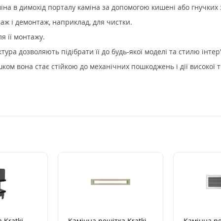
міна в димохід порталу каміна за допомогою кишені або гнучких 
ж і демонтаж, наприклад, для чистки.
я її монтажу.
ура дозволяють підібрати її до будь-якої моделі та стилю інтер'
м вона стає стійкою до механічних пошкоджень і дії високої т
 Kratki
Камінна решітка Kratki
Камінна ре