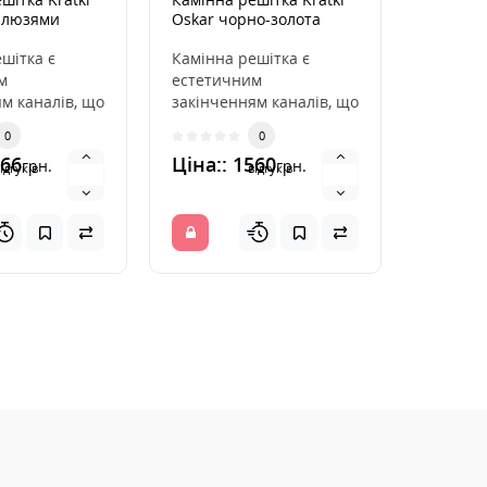
жалюзями
Oskar чорно-золота
ZUZIA 1
22x22
шітка є
Камінна решітка є
Максим
м
естетичним
викорис
м каналів, що
закінченням каналів, що
Максим
ють гаряче
розподіляють гаряче
викорис
0
0
каміна. Вона
повітря з каміна. Вона
завдяки
266
Ціна:: 1560
Ціна::
грн.
грн.
вмо..
розташо
ідгуків
відгуків