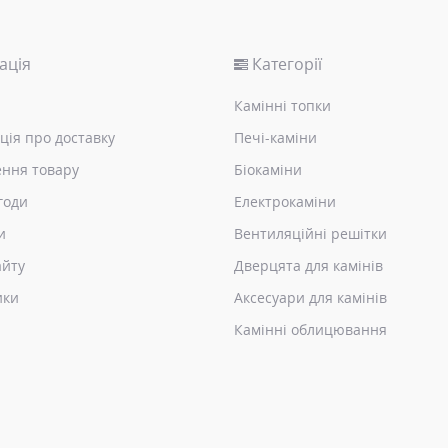
ація
Категорії
Камінні топки
ція про доставку
Печі-каміни
ння товару
Біокаміни
годи
Електрокаміни
и
Вентиляційні решітки
айту
Дверцята для камінів
ики
Аксесуари для камінів
Камінні облицювання