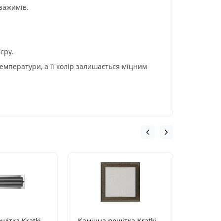
зажимів.
єру.
емператури, а її колір залишається міцним
шітка Kratki
Камінна решітка Kratki
Камінна