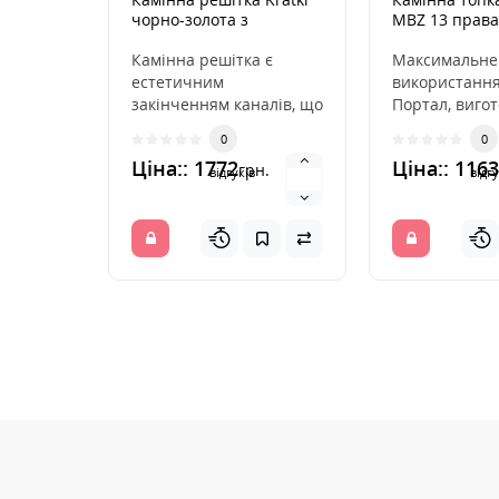
чорно-золота з
MBZ 13 права
жалюзями 22x45
Камінна решітка є
Максимальне
естетичним
використання
закінченням каналів, що
Портал, виго
розподіляють гаряче
високогатунков
0
0
повітря з каміна. Вона
передня части
Ціна:: 1772
Ціна:: 116
грн.
інс..
відгуків
відгу