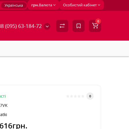
грн.
Валюта
Особистий кабінет
Українська
0
8 (095) 63-184-72
сті
0
37VK
atki
616грн.