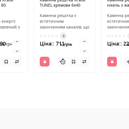
 BS
TUNEL кремова 6x40
нікель з 
17x49
Камінна решітка є
Камінна ре
 енергії
естетичним
естетични
товлений з
закінченням каналів, що
закінчення
ої сталі, і
розподіляють гаряче
розподіля
0
на, с..
повітря з каміна. Вона
повітря з 
390
Ціна:: 711
Ціна:: 2
грн.
грн.
ін..
інс..
ків
відгуків
в