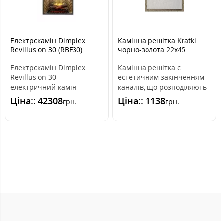
Електрокамін Dimplex
Камінна решітка Kratki
Revillusion 30 (RBF30)
чорно-золота 22x45
Електрокамін Dimplex
Камінна решітка є
Revillusion 30 -
естетичним закінченням
електричний камін
каналів, що розподіляють
преміум класу для
гаряче повітря з каміна.
Ціна:: 42308
Ціна:: 1138
грн.
грн.
вбудовування. Підходить
Вона вмо..
дл..