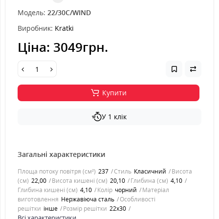
Модель:
22/30C/WIND
Виробник:
Kratki
Ціна:
3049грн.
Купити
У 1 клік
Загальні характеристики
Площа потоку повітря (см²)
237
Стиль
Класичний
Висота
(см)
22,00
Висота кишені (см)
20,10
Глибина (см)
4,10
Глибина кишені (см)
4,10
Колір
чорний
Матеріал
виготовлення
Нержавіюча сталь
Особливості
решітки
інше
Розмір решітки
22x30
Всі характеристики