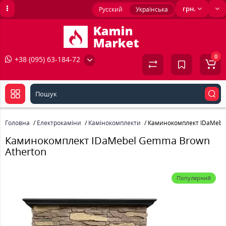
грн.
Русский
Українська
0
+38 (095) 63-184-72
Головна
Електрокаміни
Камінокомплекти
Каминокомплект IDaMebe
Каминокомплект IDaMebel Gemma Brown
Atherton
Популярний