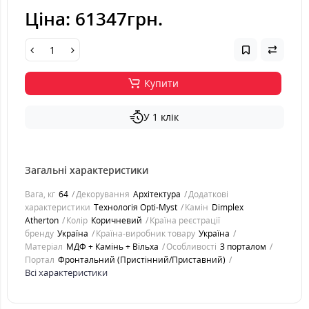
Ціна:
61347грн.
Купити
У 1 клік
Загальні характеристики
Вага, кг
64
Декорування
Архітектура
Додаткові
характеристики
Технологія Opti-Myst
Камін
Dimplex
Atherton
Колір
Коричневий
Країна реєстрації
бренду
Україна
Країна-виробник товару
Україна
Матеріал
МДФ + Камінь + Вільха
Особливості
З порталом
Портал
Фронтальний (Пристінний/Приставний)
Всі характеристики