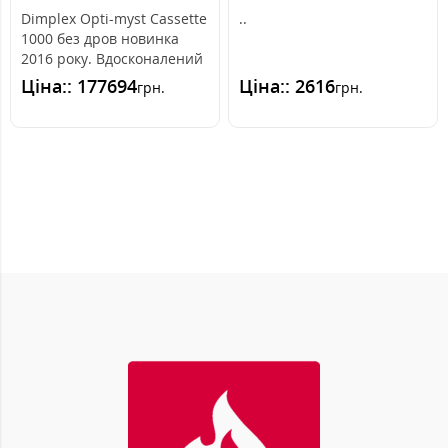
Dimplex Opti-myst Cassette
..
1000 без дров новинка
2016 року. Вдосконалений
електрокамін на базі
Ціна:: 177694
Ціна:: 2616
грн.
грн.
неодн..