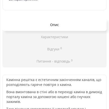
Опис
Характеристики
0
Відгуки
0
Питання - відповідь
Камінна решітка є естетичним закінченням каналів, що
розподіляють гаряче повітря з каміна.
Вона вмонтована в стіні або в переході каміна в димохід
порталу каміна за допомогою кишені або гнучких
зажимів.
Таке рішення уможливлює її швидкий монтаж і