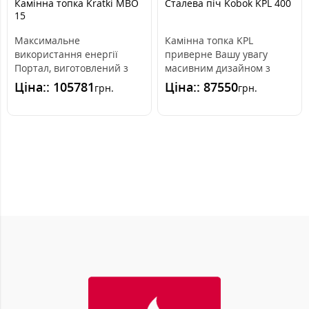
Камінна топка Kratki MBO
Cталева піч Kobok KPL 400
15
Максимальне
Камінна топка KPL
використання енергії
приверне Вашу увагу
Портал, виготовлений з
масивним дизайном з
високогатункової сталі, і
глибоким вогнищем та
Ціна:: 105781
Ціна:: 87550
грн.
грн.
передня частина, с..
високою ефективністю ..