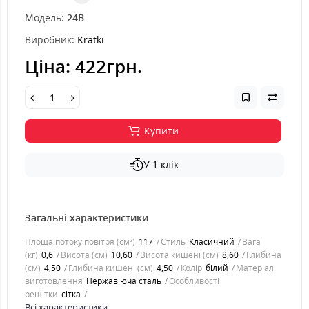
Модель:
24B
Виробник:
Kratki
Ціна:
422грн.
Купити
У 1 клік
Загальні характеристики
Площа потоку повітря (см²)
117
Стиль
Класичний
Вага
(кг)
0,6
Висота (см)
10,60
Висота кишені (см)
8,60
Глибина
(см)
4,50
Глибина кишені (см)
4,50
Колір
білий
Матеріал
виготовлення
Нержавіюча сталь
Особливості
решітки
сітка
Всі характеристики