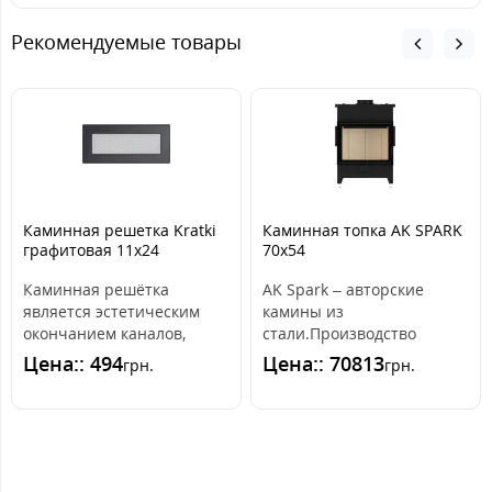
Рекомендуемые товары
Каминная решетка Kratki
Каминная топка AK SPARK
графитовая 11x24
70x54
Каминная решётка
AK Spark – авторские
является эстетическим
камины из
окончанием каналов,
стали.Производство
распределяющих горячий
каминов AK Spark
Цена:: 494
Цена:: 70813
грн.
грн.
воздух из камина. ..
началось в 2021 году. Наш
товар –..