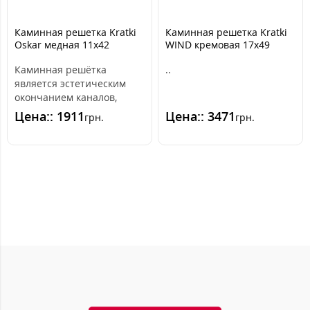
Каминная решетка Kratki
Каминная решетка Kratki
Oskar медная 11x42
WIND кремовая 17x49
Каминная решётка
..
является эстетическим
окончанием каналов,
распределяющих горячий
Цена:: 1911
Цена:: 3471
грн.
грн.
воздух из камина. ..