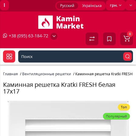
грн.
Русский
Українська
0
+38 (095) 63-184-72
Главная
Вентиляционные решетки
Каминная решетка Kratki FRESH б
Каминная решетка Kratki FRESH белая
17x17
Топ
Популярный