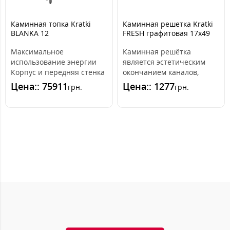
Каминная топка Kratki
Каминная решетка Kratki
BLANKA 12
FRESH графитовая 17x49
Максимальное
Каминная решётка
использование энергии
является эстетическим
Корпус и передняя стенка
окончанием каналов,
топки выдерживают
распределяющих горячий
Цена:: 75911
Цена:: 1277
грн.
грн.
действие высоких темпе..
воздух из камина. ..