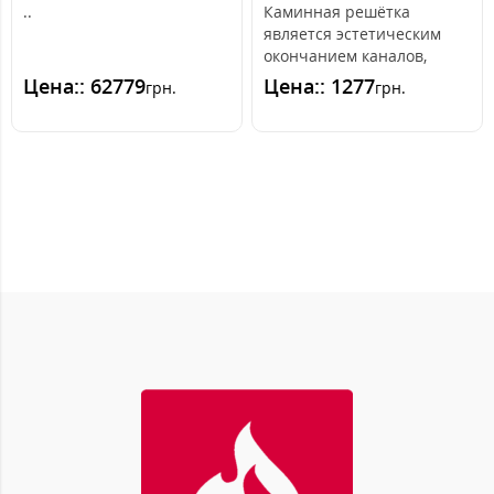
..
Каминная решётка
является эстетическим
окончанием каналов,
распределяющих горячий
Цена:: 62779
Цена:: 1277
грн.
грн.
воздух из камина. ..