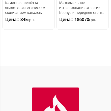
Каминная решётка
Максимальное
является эстетическим
использование энергии
окончанием каналов,
Корпус и передняя стенка
распределяющих горячий
топки выдерживают
Цена:: 845
Цена:: 186070
грн.
грн.
воздух из камина. ..
действие высоких темпе..