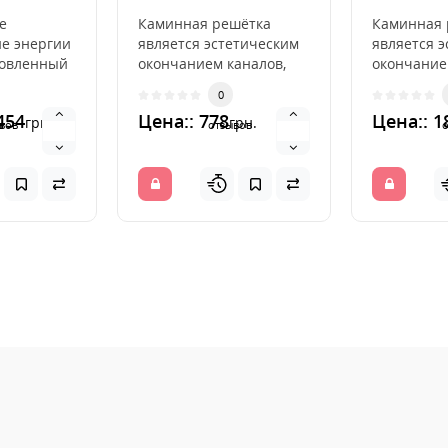
17x37
е
Каминная решётка
Каминная 
е энергии
является эстетическим
является 
товленный
окончанием каналов,
окончание
нкової
распределяющих
распреде
0
едняя
горячий воздух из
горячий во
454
Цена:: 778
Цена:: 1
грн.
грн.
камина. ..
камина. ..
вов
отзывов