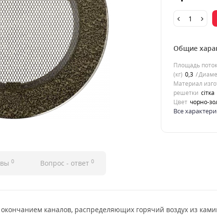
Общие хара
Площадь потока
(кг)
0,3
Диаме
Материал изго
решетки
сітка
Цвет
чорно-зо
Все характери
0
0
ывы
Вопрос - ответ
 окончанием каналов, распределяющих горячий воздух из ками