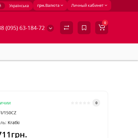
грн.
Валюта
Личный кабинет
й
Українська
0
8 (095) 63-184-72
личии
0
FI/150CZ
ль:
Kratki
711грн.