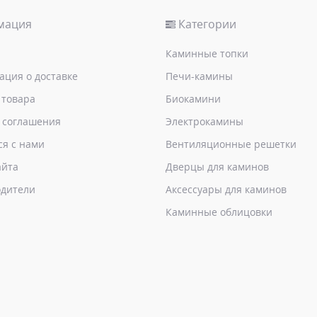
мация
Категории
Каминные топки
ция о доставке
Печи-камины
 товара
Биокамини
 соглашения
Электрокамины
ся с нами
Вентиляционные решетки
айта
Дверцы для каминов
дители
Аксессуары для каминов
Каминные облицовки