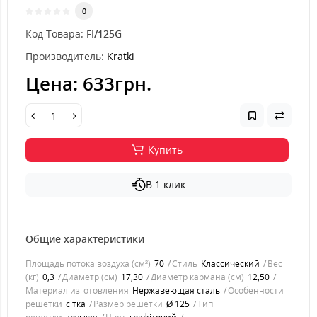
0
Код Товара:
FI/125G
Производитель:
Kratki
Цена:
633грн.
Купить
В 1 клик
Общие характеристики
Площадь потока воздуха (см²)
70
Стиль
Классический
Вес
(кг)
0,3
Диаметр (см)
17,30
Диаметр кармана (см)
12,50
Материал изготовления
Нержавеющая сталь
Особенности
решетки
сітка
Размер решетки
Ø 125
Тип