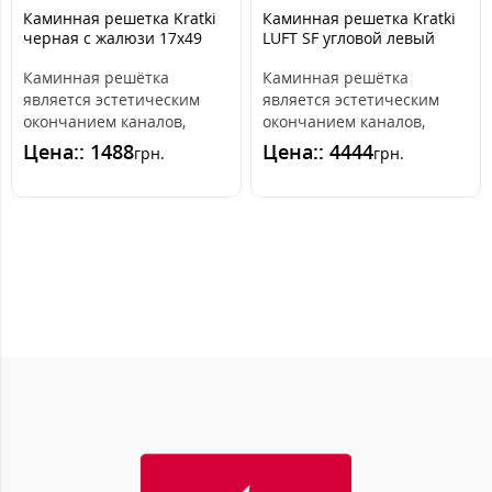
Каминная решетка Kratki
Каминная решетка Kratki
черная с жалюзи 17x49
LUFT SF угловой левый
белый 80x40x9
Каминная решётка
Каминная решётка
является эстетическим
является эстетическим
окончанием каналов,
окончанием каналов,
распределяющих горячий
распределяющих горячий
Цена:: 1488
Цена:: 4444
грн.
грн.
воздух из камина. ..
воздух из камина.О..