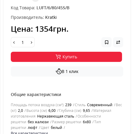
Код Товара:
LUFT/6/80/45S/B
Производитель:
Kratki
Цена:
1354грн.
Купить
В 1 клик
Общие характеристики
Площадь потока воздуха (см²)
239
Стиль
Современный
Вес
(кг)
2,0
Высота (см)
6,00
Глубина (см)
9,65
Материал
изготовления
Нержавеющая сталь
Особенности
решетки
без жалюзи
Размер решетки
6x80
Тип
решетки
люфт
Цвет
белый
Все характеристики