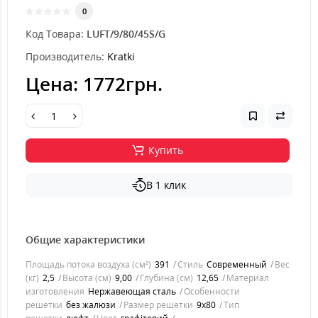
0
Код Товара:
LUFT/9/80/45S/G
Производитель:
Kratki
Цена:
1772грн.
Купить
В 1 клик
Общие характеристики
Площадь потока воздуха (см²)
391
Стиль
Современный
Вес
(кг)
2,5
Высота (см)
9,00
Глубина (см)
12,65
Материал
изготовления
Нержавеющая сталь
Особенности
решетки
без жалюзи
Размер решетки
9x80
Тип