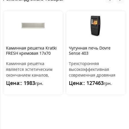
Каминная решетка Kratki
Чугунная печь Dovre
FRESH кремовая 17x70
Sense 403
Каминная решётка
Трехсторонняя
является эстетическим
высокоэффективная
окончанием каналов,
современная дровяная
распределяющих горячий
печь. Основные
Цена:: 1983
Цена:: 127463
грн.
грн.
воздух из камина. ..
особенности:
Привлекательный..